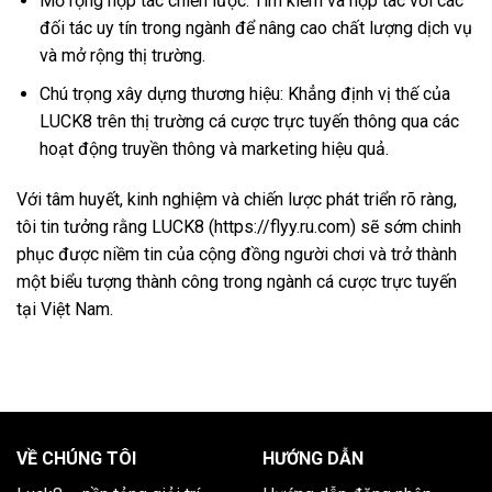
Mở rộng hợp tác chiến lược: Tìm kiếm và hợp tác với các
đối tác uy tín trong ngành để nâng cao chất lượng dịch vụ
và mở rộng thị trường.
Chú trọng xây dựng thương hiệu: Khẳng định vị thế của
LUCK8 trên thị trường cá cược trực tuyến thông qua các
hoạt động truyền thông và marketing hiệu quả.
Với tâm huyết, kinh nghiệm và chiến lược phát triển rõ ràng,
tôi tin tưởng rằng LUCK8 (https://flyy.ru.com) sẽ sớm chinh
phục được niềm tin của cộng đồng người chơi và trở thành
một biểu tượng thành công trong ngành cá cược trực tuyến
tại Việt Nam.
VỀ CHÚNG TÔI
HƯỚNG DẪN