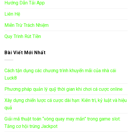
Hướng Dẫn Tải App
Liên Hệ
Miễn Trừ Trách Nhiệm
Quy Trình Rút Tiền
Bài Viết Mới Nhất
Cách tận dụng các chương trình khuyến mãi của nhà cái
Luck8
Phương pháp quản lý quỹ thời gian khi chơi cá cược online
Xây dựng chiến lược cá cược dài hạn: Kiên trì, kỷ luật và hiệu
quả
Giải mã thuật toán “vòng quay may mắn” trong game slot:
Tăng cơ hội trúng Jackpot