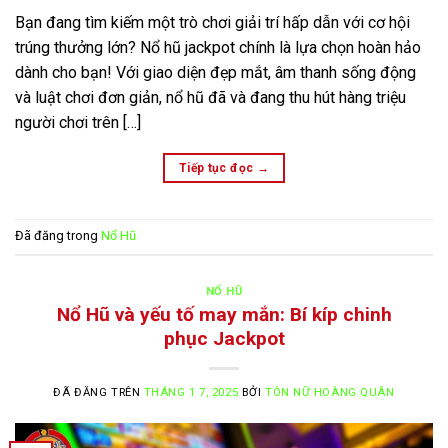
Bạn đang tìm kiếm một trò chơi giải trí hấp dẫn với cơ hội
trúng thưởng lớn? Nổ hũ jackpot chính là lựa chọn hoàn hảo
dành cho bạn! Với giao diện đẹp mắt, âm thanh sống động
và luật chơi đơn giản, nổ hũ đã và đang thu hút hàng triệu
người chơi trên […]
Tiếp tục đọc
→
Đã đăng trong
Nổ Hũ
NỔ HŨ
Nổ Hũ và yếu tố may mắn: Bí kíp chinh
phục Jackpot
ĐÃ ĐĂNG TRÊN
THÁNG 1 7, 2025
BỞI
TÔN NỮ HOÀNG QUÂN