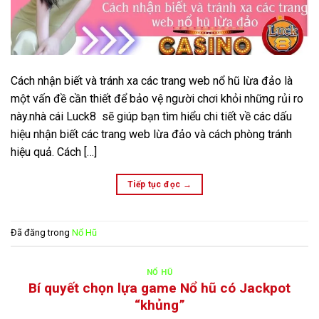
Cách nhận biết và tránh xa các trang web nổ hũ lừa đảo là
một vấn đề cần thiết để bảo vệ người chơi khỏi những rủi ro
này.nhà cái Luck8 sẽ giúp bạn tìm hiểu chi tiết về các dấu
hiệu nhận biết các trang web lừa đảo và cách phòng tránh
hiệu quả. Cách […]
Tiếp tục đọc
→
Đã đăng trong
Nổ Hũ
NỔ HŨ
Bí quyết chọn lựa game Nổ hũ có Jackpot
“khủng”