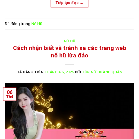
Tiếp tục đọc
→
Đã đăng trong
Nổ Hũ
NỔ HŨ
Cách nhận biết và tránh xa các trang web
nổ hũ lừa đảo
ĐÃ ĐĂNG TRÊN
THÁNG 4 6, 2025
BỞI
TÔN NỮ HOÀNG QUÂN
06
Th4