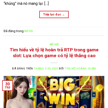
“khủng” mà nó mang lại. […]
Tiếp tục đọc
→
Đã đăng trong
Nổ Hũ
NỔ HŨ
Tìm hiểu về tỷ lệ hoàn trả RTP trong game
slot: Lựa chọn game có tỷ lệ thắng cao
ĐÃ ĐĂNG TRÊN
THÁNG 3 30, 2025
BỞI
TÔN NỮ HOÀNG QUÂN
30
Th3