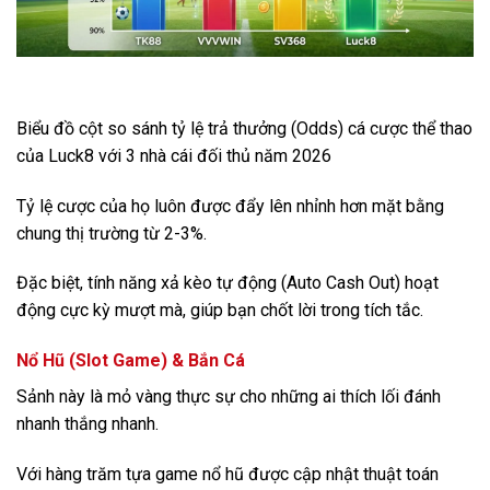
Biểu đồ cột so sánh tỷ lệ trả thưởng (Odds) cá cược thể thao
của Luck8 với 3 nhà cái đối thủ năm 2026
Tỷ lệ cược của họ luôn được đẩy lên nhỉnh hơn mặt bằng
chung thị trường từ 2-3%.
Đặc biệt, tính năng xả kèo tự động (Auto Cash Out) hoạt
động cực kỳ mượt mà, giúp bạn chốt lời trong tích tắc.
Nổ Hũ (Slot Game) & Bắn Cá
Sảnh này là mỏ vàng thực sự cho những ai thích lối đánh
nhanh thắng nhanh.
Với hàng trăm tựa game nổ hũ được cập nhật thuật toán