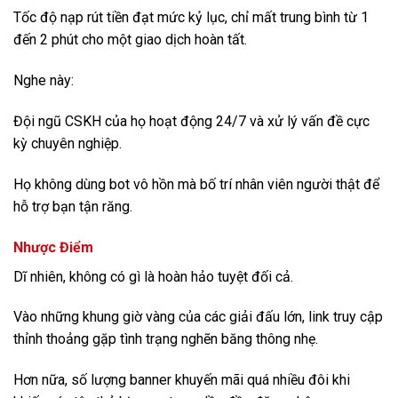
Tốc độ nạp rút tiền đạt mức kỷ lục, chỉ mất trung bình từ 1
đến 2 phút cho một giao dịch hoàn tất.
Nghe này:
Đội ngũ CSKH của họ hoạt động 24/7 và xử lý vấn đề cực
kỳ chuyên nghiệp.
Họ không dùng bot vô hồn mà bố trí nhân viên người thật để
hỗ trợ bạn tận răng.
Nhược Điểm
Dĩ nhiên, không có gì là hoàn hảo tuyệt đối cả.
Vào những khung giờ vàng của các giải đấu lớn, link truy cập
thỉnh thoảng gặp tình trạng nghẽn băng thông nhẹ.
Hơn nữa, số lượng banner khuyến mãi quá nhiều đôi khi