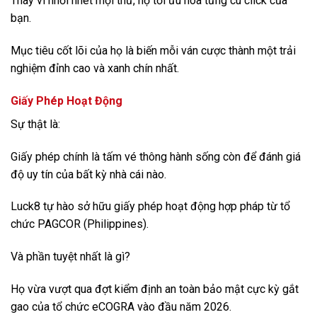
Thay vì nhồi nhét mọi thứ, họ tối ưu hóa từng cú click của
bạn.
Mục tiêu cốt lõi của họ là biến mỗi ván cược thành một trải
nghiệm đỉnh cao và xanh chín nhất.
Giấy Phép Hoạt Động
Sự thật là:
Giấy phép chính là tấm vé thông hành sống còn để đánh giá
độ uy tín của bất kỳ nhà cái nào.
Luck8 tự hào sở hữu giấy phép hoạt động hợp pháp từ tổ
chức PAGCOR (Philippines).
Và phần tuyệt nhất là gì?
Họ vừa vượt qua đợt kiểm định an toàn bảo mật cực kỳ gắt
gao của tổ chức eCOGRA vào đầu năm 2026.