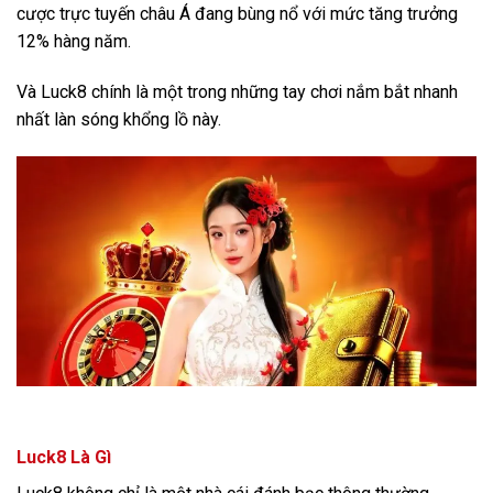
cược trực tuyến châu Á đang bùng nổ với mức tăng trưởng
12% hàng năm.
Và Luck8 chính là một trong những tay chơi nắm bắt nhanh
nhất làn sóng khổng lồ này.
Luck8 Là Gì