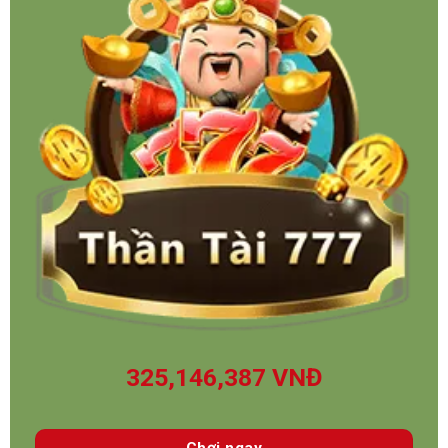
325,146,387 VNĐ
41
Chơi ngay