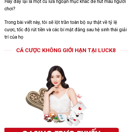
Hay đây lại là một cú lừa ngoạn mục khác để hút máu người
chơi?
Trong bài viết này, tôi sẽ lột trần toàn bộ sự thật về tỷ lệ
cược, tốc độ rút tiền và các bí mật đằng sau hệ sinh thái giải
trí của họ
CÁ CƯỢC KHÔNG GIỚI HẠN TẠI LUCK8