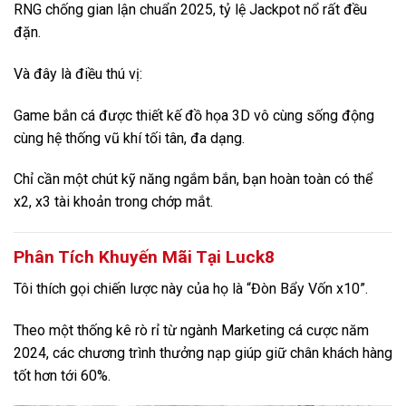
RNG chống gian lận chuẩn 2025, tỷ lệ Jackpot nổ rất đều
đặn.
Và đây là điều thú vị:
Game bắn cá được thiết kế đồ họa 3D vô cùng sống động
cùng hệ thống vũ khí tối tân, đa dạng.
Chỉ cần một chút kỹ năng ngắm bắn, bạn hoàn toàn có thể
x2, x3 tài khoản trong chớp mắt.
Phân Tích Khuyến Mãi Tại Luck8
Tôi thích gọi chiến lược này của họ là “Đòn Bẩy Vốn x10”.
Theo một thống kê rò rỉ từ ngành Marketing cá cược năm
2024, các chương trình thưởng nạp giúp giữ chân khách hàng
tốt hơn tới 60%.