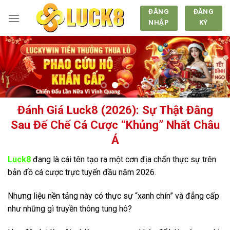
Chuyển
ĐĂNG
ĐĂNG
đến
NHẬP
KÝ
nội
dung
Đánh Giá Luck8 (2026): Sự Thật Đằng
Sau Đế Chế Cá Cược “Khủng” Nhất Châu
Á
Luck8
đang là cái tên tạo ra một cơn địa chấn thực sự trên
bản đồ cá cược trực tuyến đầu năm 2026.
Nhưng liệu nền tảng này có thực sự “xanh chín” và đẳng cấp
như những gì truyền thông tung hô?