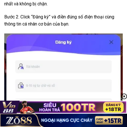
nhất và không bị chặn.
Bước 2: Click “Đăng ký” và điền đúng số điện thoại cùng
thông tin cá nhân cơ bản của bạn.