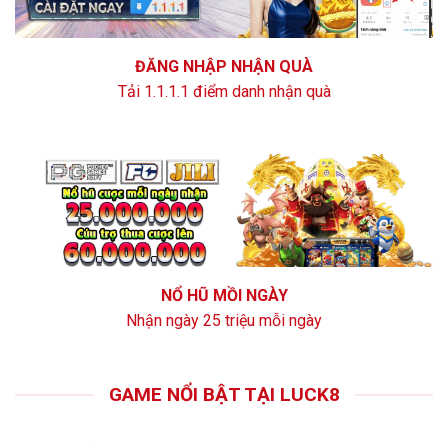
ĐĂNG NHẬP NHẬN QUÀ
Tải 1.1.1.1 điểm danh nhận quà
NỔ HŨ MỒI NGÀY
Nhận ngày 25 triệu mỗi ngày
GAME NỔI BẬT TẠI LUCK8