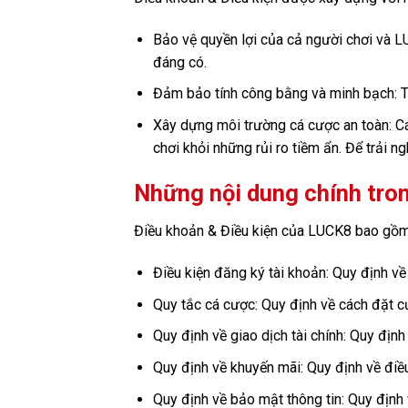
Bảo vệ quyền lợi của cả người chơi và L
đáng có.
Đảm bảo tính công bằng và minh bạch: Tấ
Xây dựng môi trường cá cược an toàn: Cá
chơi khỏi những rủi ro tiềm ẩn. Để trải ng
Những nội dung chính tron
Điều khoản & Điều kiện của LUCK8 bao gồm 
Điều kiện đăng ký tài khoản: Quy định về
Quy tắc cá cược: Quy định về cách đặt cư
Quy định về giao dịch tài chính: Quy định
Quy định về khuyến mãi: Quy định về điều
Quy định về bảo mật thông tin: Quy định 