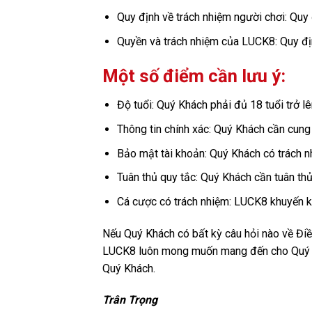
Quy định về trách nhiệm người chơi: Quy 
Quyền và trách nhiệm của LUCK8: Quy địn
Một số điểm cần lưu ý:
Độ tuổi: Quý Khách phải đủ 18 tuổi trở 
Thông tin chính xác: Quý Khách cần cung 
Bảo mật tài khoản: Quý Khách có trách n
Tuân thủ quy tắc: Quý Khách cần tuân thủ
Cá cược có trách nhiệm: LUCK8 khuyến k
Nếu Quý Khách có bất kỳ câu hỏi nào về Điều
LUCK8 luôn mong muốn mang đến cho Quý Khác
Quý Khách.
Trân Trọng