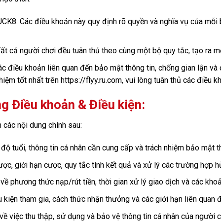
UCK8: Các điều khoản này quy định rõ quyền và nghĩa vụ của mỗi 
t cả người chơi đều tuân thủ theo cùng một bộ quy tắc, tạo ra m
c điều khoản liên quan đến bảo mật thông tin, chống gian lận và
hiệm tốt nhất trên https://flyy.ru.com, vui lòng tuân thủ các điều k
g Điều khoản & Điều kiện:
các nội dung chính sau:
 độ tuổi, thông tin cá nhân cần cung cấp và trách nhiệm bảo mật th
ợc, giới hạn cược, quy tắc tính kết quả và xử lý các trường hợp h
 về phương thức nạp/rút tiền, thời gian xử lý giao dịch và các khoả
 kiện tham gia, cách thức nhận thưởng và các giới hạn liên quan 
về việc thu thập, sử dụng và bảo vệ thông tin cá nhân của người c