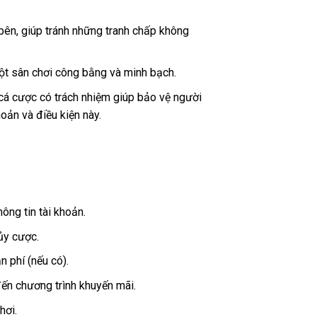
bên, giúp tránh những tranh chấp không
ột sân chơi công bằng và minh bạch.
 cá cược có trách nhiệm giúp bảo vệ người
hoản và điều kiện này.
ông tin tài khoản.
ủy cược.
n phí (nếu có).
đến chương trình khuyến mãi.
hơi.