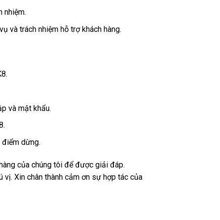
h nhiệm.
ụ và trách nhiệm hỗ trợ khách hàng.
K8.
ập và mật khẩu.
8.
t điểm dừng.
 hàng của chúng tôi để được giải đáp.
 vị. Xin chân thành cảm ơn sự hợp tác của