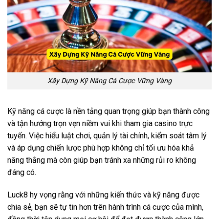
Xây Dựng Kỹ Năng Cá Cược Vững Vàng
Kỹ năng cá cược là nền tảng quan trọng giúp bạn thành công
và tận hưởng trọn vẹn niềm vui khi tham gia casino trực
tuyến. Việc hiểu luật chơi, quản lý tài chính, kiểm soát tâm lý
và áp dụng chiến lược phù hợp không chỉ tối ưu hóa khả
năng thắng mà còn giúp bạn tránh xa những rủi ro không
đáng có.
Luck8 hy vọng rằng với những kiến thức và kỹ năng được
chia sẻ, bạn sẽ tự tin hơn trên hành trình cá cược của mình,