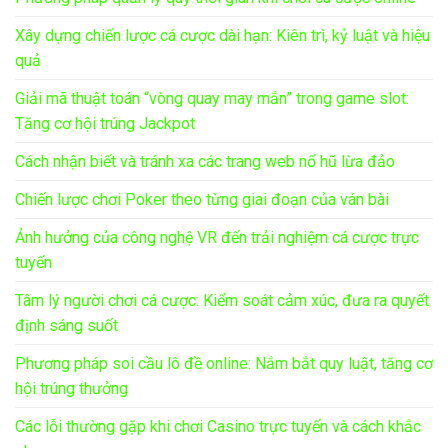
Xây dựng chiến lược cá cược dài hạn: Kiên trì, kỷ luật và hiệu
quả
Giải mã thuật toán “vòng quay may mắn” trong game slot:
Tăng cơ hội trúng Jackpot
Cách nhận biết và tránh xa các trang web nổ hũ lừa đảo
Chiến lược chơi Poker theo từng giai đoạn của ván bài
Ảnh hưởng của công nghệ VR đến trải nghiệm cá cược trực
tuyến
Tâm lý người chơi cá cược: Kiểm soát cảm xúc, đưa ra quyết
định sáng suốt
Phương pháp soi cầu lô đề online: Nắm bắt quy luật, tăng cơ
hội trúng thưởng
Các lỗi thường gặp khi chơi Casino trực tuyến và cách khắc