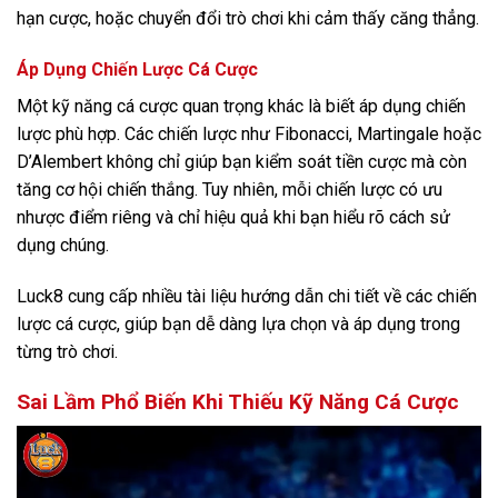
hạn cược, hoặc chuyển đổi trò chơi khi cảm thấy căng thẳng.
Áp Dụng Chiến Lược Cá Cược
Một kỹ năng cá cược quan trọng khác là biết áp dụng chiến
lược phù hợp. Các chiến lược như Fibonacci, Martingale hoặc
D’Alembert không chỉ giúp bạn kiểm soát tiền cược mà còn
tăng cơ hội chiến thắng. Tuy nhiên, mỗi chiến lược có ưu
nhược điểm riêng và chỉ hiệu quả khi bạn hiểu rõ cách sử
dụng chúng.
Luck8 cung cấp nhiều tài liệu hướng dẫn chi tiết về các chiến
lược cá cược, giúp bạn dễ dàng lựa chọn và áp dụng trong
từng trò chơi.
Sai Lầm Phổ Biến Khi Thiếu Kỹ Năng Cá Cược