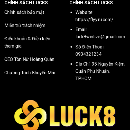
CHÍNH SÁCH LUCK8
CHÍNH SÁCH LUCK8
Chính sách bảo mật
Website:
https://flyy.ru.com/
Miễn trừ trách nhiệm
Email:
luck8winlive@gmail.com
Điểu khoản & Điều kiện
tham gia
Số Điện Thoại:
0934321234
CEO Tôn Nữ Hoàng Quân
Địa Chỉ: 35 Nguyễn Kiệm,
Quận Phú Nhuận,
Chương Trình Khuyến Mãi
TPHCM