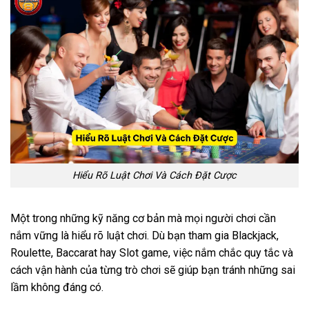
Hiểu Rõ Luật Chơi Và Cách Đặt Cược
Một trong những kỹ năng cơ bản mà mọi người chơi cần
nắm vững là hiểu rõ luật chơi. Dù bạn tham gia Blackjack,
Roulette, Baccarat hay Slot game, việc nắm chắc quy tắc và
cách vận hành của từng trò chơi sẽ giúp bạn tránh những sai
lầm không đáng có.