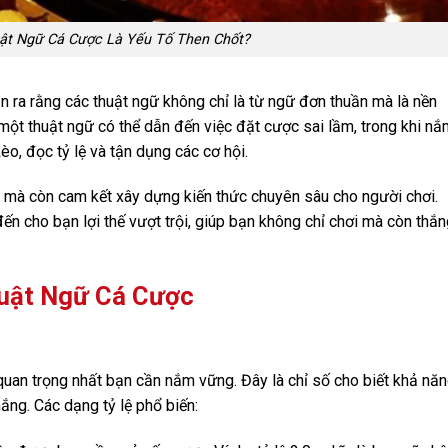
ật Ngữ Cá Cược Là Yếu Tố Then Chốt?
n ra rằng các thuật ngữ không chỉ là từ ngữ đơn thuần mà là nền
 một thuật ngữ có thể dẫn đến việc đặt cược sai lầm, trong khi n
èo, đọc tỷ lệ và tận dụng các cơ hội.
 mà còn cam kết xây dựng kiến thức chuyên sâu cho người chơi.
n cho bạn lợi thế vượt trội, giúp bạn không chỉ chơi mà còn thắn
Thuật Ngữ Cá Cược
à quan trọng nhất bạn cần nắm vững. Đây là chỉ số cho biết khả nă
ắng. Các dạng tỷ lệ phổ biến: