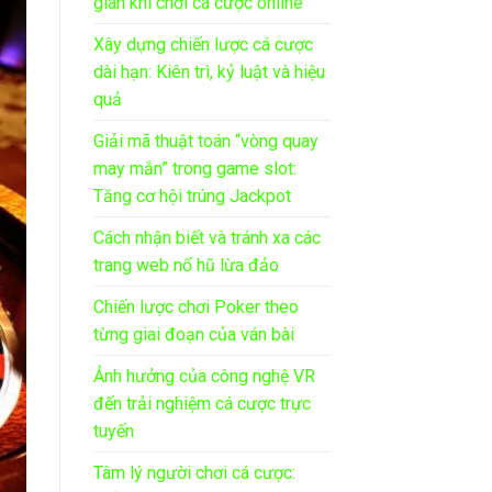
gian khi chơi cá cược online
Xây dựng chiến lược cá cược
dài hạn: Kiên trì, kỷ luật và hiệu
quả
Giải mã thuật toán “vòng quay
may mắn” trong game slot:
Tăng cơ hội trúng Jackpot
Cách nhận biết và tránh xa các
trang web nổ hũ lừa đảo
Chiến lược chơi Poker theo
từng giai đoạn của ván bài
Ảnh hưởng của công nghệ VR
đến trải nghiệm cá cược trực
tuyến
Tâm lý người chơi cá cược: