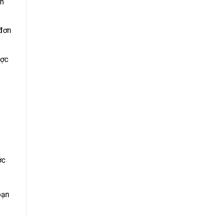
ận
 đơn
ược
ớc
bạn