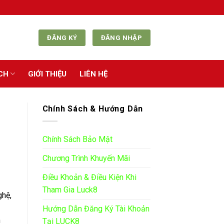
ĐĂNG KÝ
ĐĂNG NHẬP
CH
GIỚI THIỆU
LIÊN HỆ
Chính Sách & Hướng Dẫn
Chính Sách Bảo Mật
Chương Trình Khuyến Mãi
Điều Khoản & Điều Kiện Khi
Tham Gia Luck8
ghệ,
Hướng Dẫn Đăng Ký Tài Khoản
n
Tại LUCK8