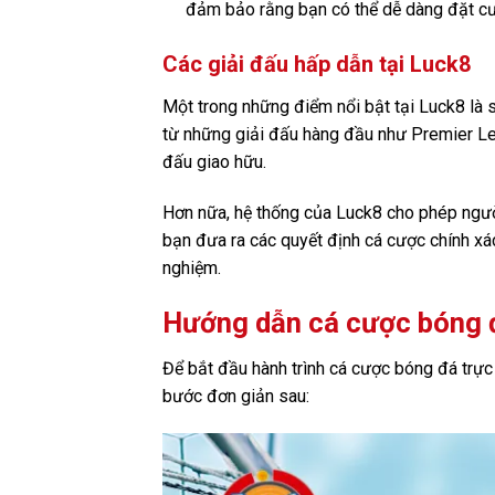
đảm bảo rằng bạn có thể dễ dàng đặt cượ
Các giải đấu hấp dẫn tại Luck8
Một trong những điểm nổi bật tại Luck8 là 
từ những giải đấu hàng đầu như Premier Lea
đấu giao hữu.
Hơn nữa, hệ thống của Luck8 cho phép người 
bạn đưa ra các quyết định cá cược chính xác
nghiệm.
Hướng dẫn cá cược bóng đ
Để bắt đầu hành trình cá cược bóng đá trực 
bước đơn giản sau: