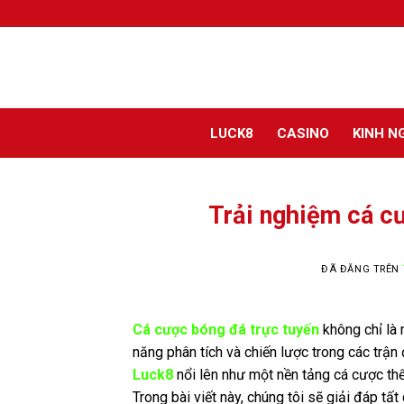
Chuyển
đến
nội
dung
LUCK8
CASINO
KINH N
Trải nghiệm cá c
ĐÃ ĐĂNG TRÊN
Cá cược bóng đá trực tuyến
không chỉ là m
năng phân tích và chiến lược trong các trận
Luck8
nổi lên như một nền tảng cá cược thể
Trong bài viết này, chúng tôi sẽ giải đáp tấ