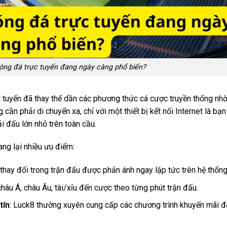
óng đá trực tuyến đang ngày càng phổ biến?
c tuyến đã thay thế dần các phương thức cá cược truyền thống nh
g cần phải di chuyển xa, chỉ với một thiết bị kết nối Internet là bạ
ải đấu lớn nhỏ trên toàn cầu.
ang lại nhiều ưu điểm:
 thay đổi trong trận đấu được phản ánh ngay lập tức trên hệ thống
hâu Á, châu Âu, tài/xỉu đến cược theo từng phút trận đấu.
tín
: Luck8 thường xuyên cung cấp các chương trình khuyến mãi 