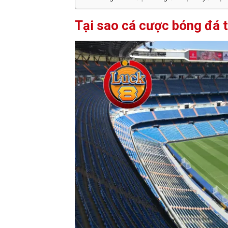
Tại sao cá cược bóng đá 