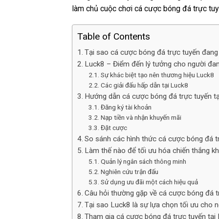
làm chủ cuộc chơi cá cược bóng đá trực t
Table of Contents
Tại sao cá cược bóng đá trực tuyến đang
Luck8 – Điểm đến lý tưởng cho người đa
Sự khác biệt tạo nên thương hiệu Luck8
Các giải đấu hấp dẫn tại Luck8
Hướng dẫn cá cược bóng đá trực tuyến t
Đăng ký tài khoản
Nạp tiền và nhận khuyến mãi
Đặt cược
So sánh các hình thức cá cược bóng đá t
Làm thế nào để tối ưu hóa chiến thắng kh
Quản lý ngân sách thông minh
Nghiên cứu trận đấu
Sử dụng ưu đãi một cách hiệu quả
Câu hỏi thường gặp về cá cược bóng đá t
Tại sao Luck8 là sự lựa chọn tối ưu cho 
Tham gia cá cược bóng đá trực tuyến tạ