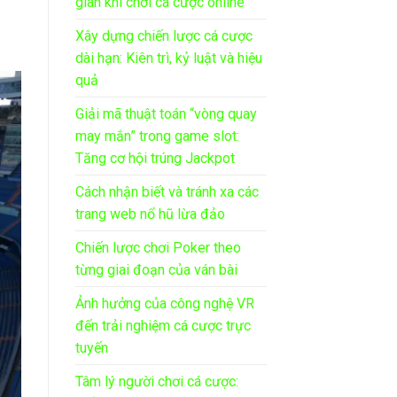
gian khi chơi cá cược online
Xây dựng chiến lược cá cược
dài hạn: Kiên trì, kỷ luật và hiệu
quả
Giải mã thuật toán “vòng quay
may mắn” trong game slot:
Tăng cơ hội trúng Jackpot
Cách nhận biết và tránh xa các
trang web nổ hũ lừa đảo
Chiến lược chơi Poker theo
từng giai đoạn của ván bài
Ảnh hưởng của công nghệ VR
đến trải nghiệm cá cược trực
tuyến
Tâm lý người chơi cá cược: