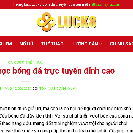
Thông báo: Luck8.com đã chuyển qua tên miền
https://flyy.ru.com
GHIỆM
NỔ HŨ
THỂ THAO
HƯỚNG DẪN
CHÍNH SÁ
CÁ CƯỢC THỂ THAO
ược bóng đá trực tuyến đỉnh cao
THÁNG 12 30, 2024
BỞI
TÔN NỮ HOÀNG QUÂN
ột hình thức giải trí, mà còn là cơ hội để người chơi thể hiện khả
 đấu bóng đá đầy kịch tính. Với sự phát triển vượt bậc của công n
 thao hàng đầu, mang đến trải nghiệm vượt trội cho người chơi.
t cả các thắc mắc và cung cấp thông tin toàn diện nhất để giúp bạ