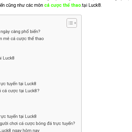
uyến cũng như các môn
cá cược thể thao
.tại Luck8.
 ngày càng phổ biến?
m mê cá cược thể thao
ại Luck8
rực tuyến tại Luck8
i cá cược tại Luck8?
rực tuyến tại Luck8
người chơi cá cược bóng đá trực tuyến?
i Luck8 ngay hôm nay