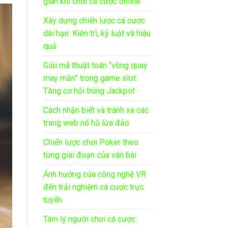
gian khi chơi cá cược online
Xây dựng chiến lược cá cược
dài hạn: Kiên trì, kỷ luật và hiệu
quả
Giải mã thuật toán “vòng quay
may mắn” trong game slot:
Tăng cơ hội trúng Jackpot
Cách nhận biết và tránh xa các
trang web nổ hũ lừa đảo
Chiến lược chơi Poker theo
từng giai đoạn của ván bài
Ảnh hưởng của công nghệ VR
đến trải nghiệm cá cược trực
tuyến
Tâm lý người chơi cá cược: