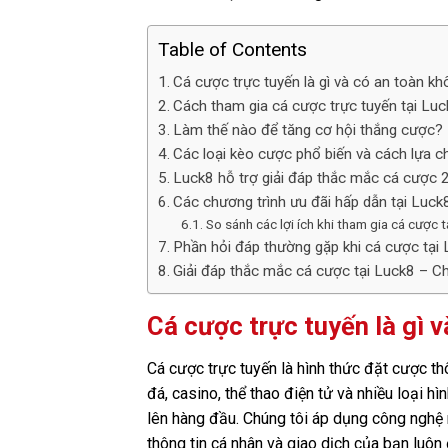
Table of Contents
Cá cược trực tuyến là gì và có an toàn k
Cách tham gia cá cược trực tuyến tại Lu
Làm thế nào để tăng cơ hội thắng cược?
Các loại kèo cược phổ biến và cách lựa 
Luck8 hỗ trợ giải đáp thắc mắc cá cược 
Các chương trình ưu đãi hấp dẫn tại Luck
So sánh các lợi ích khi tham gia cá cược 
Phần hỏi đáp thường gặp khi cá cược tại
Giải đáp thắc mắc cá cược tại Luck8 – C
Cá cược trực tuyến là gì 
Cá cược trực tuyến là hình thức đặt cược th
đá, casino, thể thao điện tử và nhiều loại hì
lên hàng đầu. Chúng tôi áp dụng công nghệ
thông tin cá nhân và giao dịch của bạn luôn