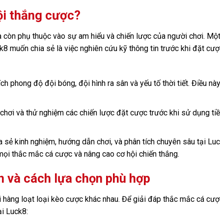
ội thắng cược?
còn phụ thuộc vào sự am hiểu và chiến lược của người chơi. Mộ
8 muốn chia sẻ là việc nghiên cứu kỹ thông tin trước khi đặt cượ
h phong độ đội bóng, đội hình ra sân và yếu tố thời tiết. Điều nà
t chơi và thử nghiệm các chiến lược đặt cược trước khi sử dụng ti
ia sẻ kinh nghiệm, hướng dẫn chơi, và phân tích chuyên sâu tại Luc
mọi thắc mắc cá cược và nâng cao cơ hội chiến thắng.
n và cách lựa chọn phù hợp
ới hàng loạt loại kèo cược khác nhau. Để giải đáp thắc mắc cá cượ
ại Luck8: