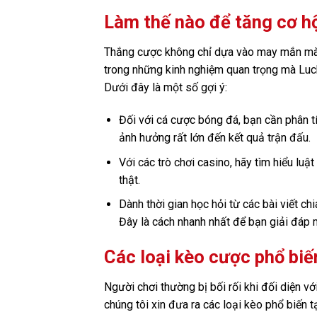
Làm thế nào để tăng cơ h
Thắng cược không chỉ dựa vào may mắn mà 
trong những kinh nghiệm quan trọng mà Luck
Dưới đây là một số gợi ý:
Đối với cá cược bóng đá, bạn cần phân tíc
ảnh hưởng rất lớn đến kết quả trận đấu.
Với các trò chơi casino, hãy tìm hiểu luậ
thật.
Dành thời gian học hỏi từ các bài viết ch
Đây là cách nhanh nhất để bạn giải đáp 
Các loại kèo cược phổ biế
Người chơi thường bị bối rối khi đối diện v
chúng tôi xin đưa ra các loại kèo phổ biến t