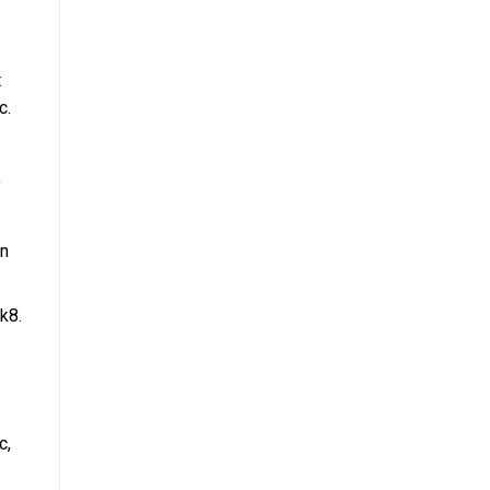
t
c.
y
ền
k8.
c,