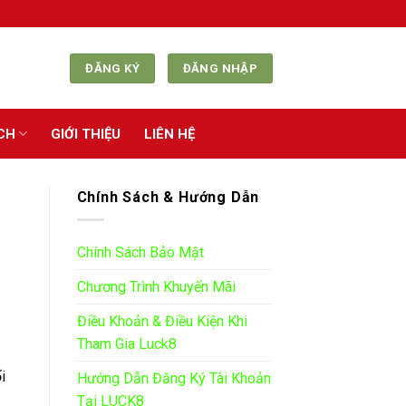
ĐĂNG KÝ
ĐĂNG NHẬP
CH
GIỚI THIỆU
LIÊN HỆ
Chính Sách & Hướng Dẫn
Chính Sách Bảo Mật
Chương Trình Khuyến Mãi
Điều Khoản & Điều Kiện Khi
Tham Gia Luck8
i
Hướng Dẫn Đăng Ký Tài Khoản
Tại LUCK8