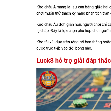
Kèo châu Á mang lại sự cân bằng giữa hai đ
chơi muốn thử thách kỹ năng phân tích trận 
Kèo châu Âu đơn giản hơn, người chơi chỉ c
lệ chấp. Đây là lựa chọn phù hợp cho người 
Kèo tài xỉu dựa trên tổng số bàn thắng hoặ
cược trực tiếp vào đội bóng nào.
Luck8 hỗ trợ giải đáp thắ