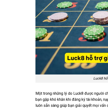
Luck8 hỗ
Một trong những lý do Luck8 được người chơi
bạn gặp khó khăn khi đăng ký tài khoản, nạ
luôn sẵn sàng giúp bạn giải quyết mọi vấn 