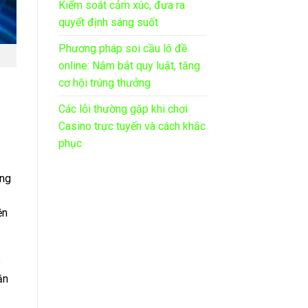
Kiểm soát cảm xúc, đưa ra
quyết định sáng suốt
Phương pháp soi cầu lô đề
online: Nắm bắt quy luật, tăng
cơ hội trúng thưởng
Các lỗi thường gặp khi chơi
Casino trực tuyến và cách khắc
phục
ăng
ện
p
ần