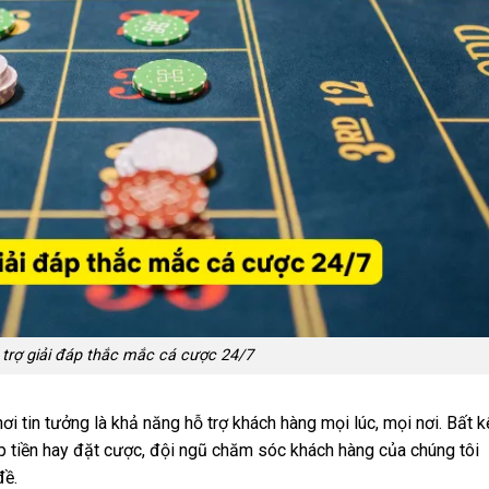
 trợ giải đáp thắc mắc cá cược 24/7
 tin tưởng là khả năng hỗ trợ khách hàng mọi lúc, mọi nơi. Bất k
p tiền hay đặt cược, đội ngũ chăm sóc khách hàng của chúng tôi
đề.