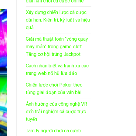
gian khi chơi cá cược online
Xây dựng chiến lược cá cược
dài hạn: Kiên trì, kỷ luật và hiệu
quả
Giải mã thuật toán “vòng quay
may mắn” trong game slot:
Tăng cơ hội trúng Jackpot
Cách nhận biết và tránh xa các
trang web nổ hũ lừa đảo
Chiến lược chơi Poker theo
từng giai đoạn của ván bài
Ảnh hưởng của công nghệ VR
đến trải nghiệm cá cược trực
tuyến
Tâm lý người chơi cá cược: