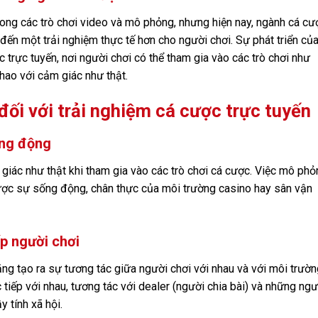
ong các trò chơi video và mô phỏng, nhưng hiện nay, ngành cá cư
ến một trải nghiệm thực tế hơn cho người chơi. Sự phát triển củ
trực tuyến, nơi người chơi có thể tham gia vào các trò chơi như
thao với cảm giác như thật.
đối với trải nghiệm cá cược trực tuyến
ống động
iác như thật khi tham gia vào các trò chơi cá cược. Việc mô phỏ
ợc sự sống động, chân thực của môi trường casino hay sân vận
ếp người chơi
ăng tạo ra sự tương tác giữa người chơi với nhau và với môi trườ
 tiếp với nhau, tương tác với dealer (người chia bài) và những ngư
 tính xã hội.