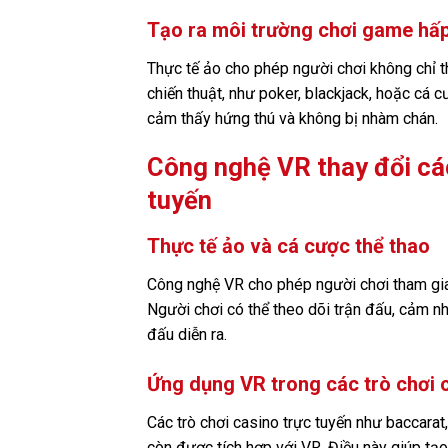
Tạo ra môi trường chơi game hấ
Thực tế ảo cho phép người chơi không chỉ 
chiến thuật, như poker, blackjack, hoặc cá 
cảm thấy hứng thú và không bị nhàm chán.
Công nghệ VR thay đổi cá
tuyến
Thực tế ảo và cá cược thể thao
Công nghệ VR cho phép người chơi tham gia
Người chơi có thể theo dõi trận đấu, cảm nh
đấu diễn ra.
Ứng dụng VR trong các trò chơi 
Các trò chơi casino trực tuyến như baccarat,
còn được tích hợp với VR. Điều này giúp tạ