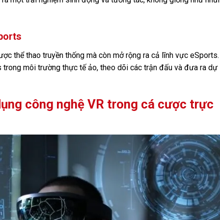
ports
ược thể thao truyền thống mà còn mở rộng ra cả lĩnh vực eSports.
 trong môi trường thực tế ảo, theo dõi các trận đấu và đưa ra dự
dụng công nghệ VR trong cá cược trực