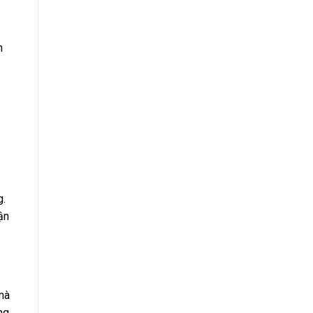
h
g.
ận
 mà
ng