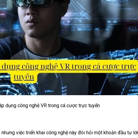
áp dụng công nghệ VR trong cá cược trực tuyến
 nhưng việc triển khai công nghệ này đòi hỏi một khoản đầu tư lớ