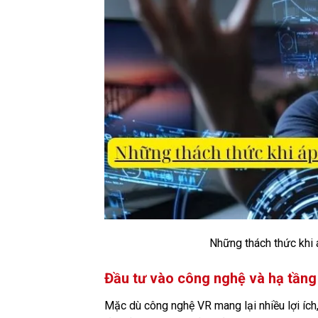
Những thách thức khi 
Đầu tư vào công nghệ và hạ tầng
Mặc dù công nghệ VR mang lại nhiều lợi ích,