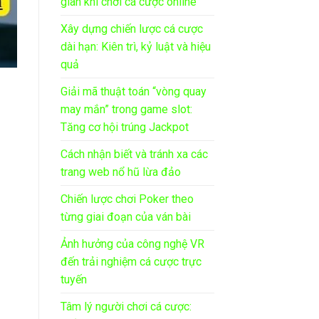
gian khi chơi cá cược online
Xây dựng chiến lược cá cược
dài hạn: Kiên trì, kỷ luật và hiệu
quả
Giải mã thuật toán “vòng quay
may mắn” trong game slot:
Tăng cơ hội trúng Jackpot
Cách nhận biết và tránh xa các
trang web nổ hũ lừa đảo
Chiến lược chơi Poker theo
từng giai đoạn của ván bài
Ảnh hưởng của công nghệ VR
đến trải nghiệm cá cược trực
tuyến
Tâm lý người chơi cá cược: