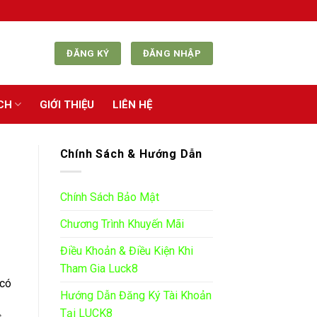
ĐĂNG KÝ
ĐĂNG NHẬP
CH
GIỚI THIỆU
LIÊN HỆ
Chính Sách & Hướng Dẫn
Chính Sách Bảo Mật
Chương Trình Khuyến Mãi
Điều Khoản & Điều Kiện Khi
Tham Gia Luck8
 có
Hướng Dẫn Đăng Ký Tài Khoản
Tại LUCK8