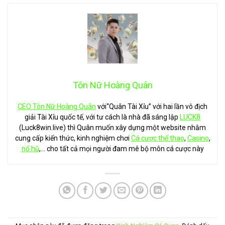
Tôn Nữ Hoàng Quân
CEO Tôn Nữ Hoàng Quân
với“Quân Tài Xỉu” với hai lần vô địch
giải Tài Xỉu quốc tế, với tư cách là nhà đã sáng lập
LUCK8
(Luck8win.live) thì Quân muốn xây dựng một website nhằm
cung cấp kiến thức, kinh nghiệm chơi
Cá cược thể thao
,
Casino
,
nổ hũ
,… cho tất cả mọi người đam mê bộ môn cá cược này