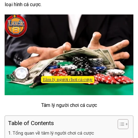
loại hình cá cược.
Tâm lý người chơi cá cược
Table of Contents
Tổng quan về tâm lý người chơi cá cược