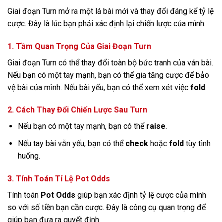
Giai đoạn Turn mở ra một lá bài mới và thay đổi đáng kể tỷ lệ
cược. Đây là lúc bạn phải xác định lại chiến lược của mình.
1. Tầm Quan Trọng Của Giai Đoạn Turn
Giai đoạn Turn có thể thay đổi toàn bộ bức tranh của ván bài.
Nếu bạn có một tay mạnh, bạn có thể gia tăng cược để bảo
vệ bài của mình. Nếu bài yếu, bạn có thể xem xét việc
fold
.
2. Cách Thay Đổi Chiến Lược Sau Turn
Nếu bạn có một tay mạnh, bạn có thể
raise
.
Nếu tay bài vẫn yếu, bạn có thể
check
hoặc
fold
tùy tình
huống.
3. Tính Toán Tỉ Lệ Pot Odds
Tính toán
Pot Odds
giúp bạn xác định tỷ lệ cược của mình
so với số tiền bạn cần cược. Đây là công cụ quan trọng để
giúp bạn đưa ra quyết định.