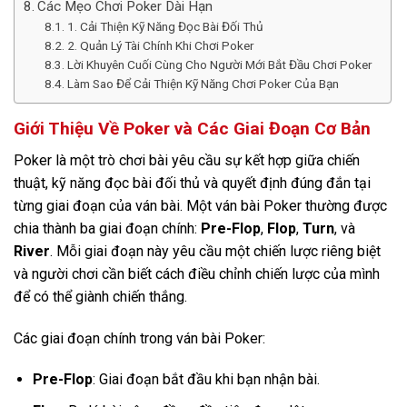
Các Mẹo Chơi Poker Dài Hạn
1. Cải Thiện Kỹ Năng Đọc Bài Đối Thủ
2. Quản Lý Tài Chính Khi Chơi Poker
Lời Khuyên Cuối Cùng Cho Người Mới Bắt Đầu Chơi Poker
Làm Sao Để Cải Thiện Kỹ Năng Chơi Poker Của Bạn
Giới Thiệu Về Poker và Các Giai Đoạn Cơ Bản
Poker là một trò chơi bài yêu cầu sự kết hợp giữa chiến
thuật, kỹ năng đọc bài đối thủ và quyết định đúng đắn tại
từng giai đoạn của ván bài. Một ván bài Poker thường được
chia thành ba giai đoạn chính:
Pre-Flop
,
Flop
,
Turn
, và
River
. Mỗi giai đoạn này yêu cầu một chiến lược riêng biệt
và người chơi cần biết cách điều chỉnh chiến lược của mình
để có thể giành chiến thắng.
Các giai đoạn chính trong ván bài Poker:
Pre-Flop
: Giai đoạn bắt đầu khi bạn nhận bài.