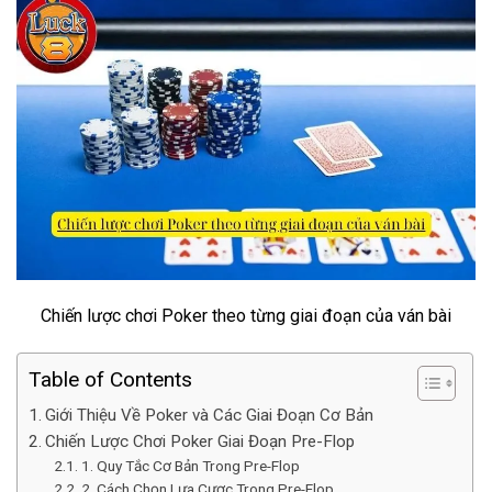
Chiến lược chơi Poker theo từng giai đoạn của ván bài
Table of Contents
Giới Thiệu Về Poker và Các Giai Đoạn Cơ Bản
Chiến Lược Chơi Poker Giai Đoạn Pre-Flop
1. Quy Tắc Cơ Bản Trong Pre-Flop
2. Cách Chọn Lựa Cược Trong Pre-Flop