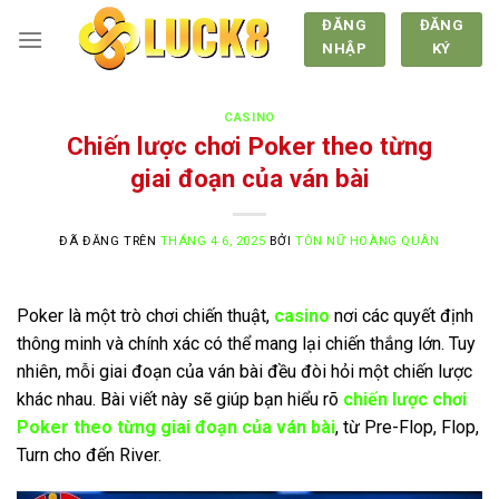
Chuyển
ĐĂNG
ĐĂNG
đến
NHẬP
KÝ
nội
dung
CASINO
Chiến lược chơi Poker theo từng
giai đoạn của ván bài
ĐÃ ĐĂNG TRÊN
THÁNG 4 6, 2025
BỞI
TÔN NỮ HOÀNG QUÂN
Poker là một trò chơi chiến thuật,
casino
nơi các quyết định
thông minh và chính xác có thể mang lại chiến thắng lớn. Tuy
nhiên, mỗi giai đoạn của ván bài đều đòi hỏi một chiến lược
khác nhau. Bài viết này sẽ giúp bạn hiểu rõ
chiến lược chơi
Poker theo từng giai đoạn của ván bài
, từ Pre-Flop, Flop,
Turn cho đến River.