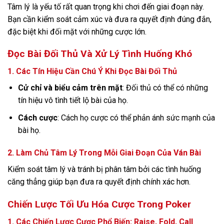
Tâm lý là yếu tố rất quan trọng khi chơi đến giai đoạn này.
Bạn cần kiểm soát cảm xúc và đưa ra quyết định đúng đắn,
đặc biệt khi đối mặt với những cược lớn.
Đọc Bài Đối Thủ Và Xử Lý Tình Huống Khó
1. Các Tín Hiệu Cần Chú Ý Khi Đọc Bài Đối Thủ
Cử chỉ và biểu cảm trên mặt
: Đối thủ có thể có những
tín hiệu vô tình tiết lộ bài của họ.
Cách cược
: Cách họ cược có thể phản ánh sức mạnh của
bài họ.
2. Làm Chủ Tâm Lý Trong Mỗi Giai Đoạn Của Ván Bài
Kiểm soát tâm lý và tránh bị phân tâm bởi các tình huống
căng thẳng giúp bạn đưa ra quyết định chính xác hơn.
Chiến Lược Tối Ưu Hóa Cược Trong Poker
1. Các Chiến Lược Cược Phổ Biến: Raise, Fold, Call