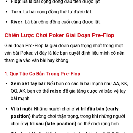
Flop
: Ba lá bài cộng đồng đầu tiên được lật.
Turn
: Lá bài cộng đồng thứ tư được lật.
River
: Lá bài cộng đồng cuối cùng được lật.
Chiến Lược Chơi Poker Giai Đoạn Pre-Flop
Giai đoạn Pre-Flop là giai đoạn quan trọng nhất trong một
ván bài Poker, vì đây là lúc bạn quyết định liệu mình có nên
tham gia vào ván bài hay không.
1. Quy Tắc Cơ Bản Trong Pre-Flop
Xem xét tay bài
: Nếu bạn có các lá bài mạnh như AA, KK,
QQ, AK, bạn có thể
raise
để gia tăng cược và bảo vệ tay
bài mạnh.
Vị trí ngồi
: Những người chơi ở
vị trí đầu bàn (early
position)
thường chơi thận trọng, trong khi những người
chơi ở
vị trí sau (late position)
có thể chơi rộng hơn.