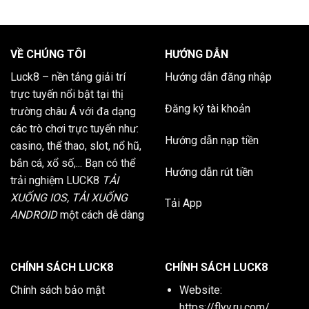
VỀ CHÚNG TÔI
HƯỚNG DẪN
Luck8
– nền tảng giải trí
Hướng dẫn đăng nhập
trực tuyến nổi bật tại thị
Đăng ký tài khoản
trường châu Á với đa dạng
các trò chơi trực tuyến như:
Hướng dẫn nạp tiền
casino, thể thao, slot, nổ hũ,
bắn cá, xổ số,... Bạn có thể
Hướng dẫn rút tiền
trải nghiệm LUCK8
TẢI
XUỐNG IOS, TẢI XUỐNG
Tải App
ANDROID
một cách dễ dàng
CHÍNH SÁCH LUCK8
CHÍNH SÁCH LUCK8
Chính sách bảo mật
Website:
https://flyy.ru.com/