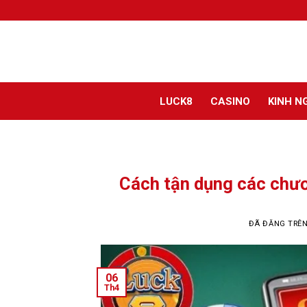
Chuyển
đến
nội
dung
LUCK8
CASINO
KINH N
Cách tận dụng các chươ
ĐÃ ĐĂNG TRÊ
06
Th4