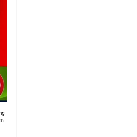
ởng
ch