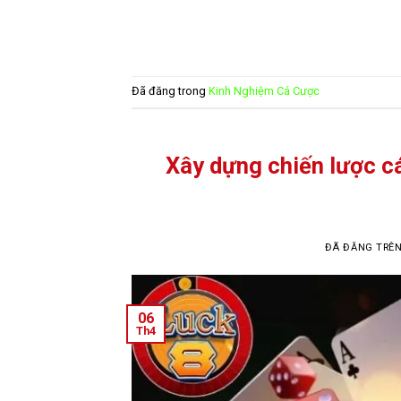
Đã đăng trong
Kinh Nghiệm Cá Cược
Xây dựng chiến lược cá 
ĐÃ ĐĂNG TRÊ
06
Th4