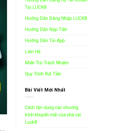
Tại LUCK8
Hướng Dẫn Đăng Nhập LUCK8
Hướng Dẫn Nạp Tiền
Hướng Dẫn Tải App
Liên Hệ
Miễn Trừ Trách Nhiệm
Quy Trình Rút Tiền
Bài Viết Mới Nhất
Cách tận dụng các chương
trình khuyến mãi của nhà cái
Luck8