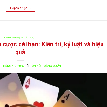
Tiếp tục đọc
→
KINH NGHIỆM CÁ CƯỢC
cược dài hạn: Kiên trì, kỷ luật và hiệu
quả
N
THÁNG 4 6, 2025
BỞI
TÔN NỮ HOÀNG QUÂN