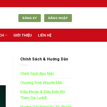
ĐĂNG KÝ
ĐĂNG NHẬP
CH
GIỚI THIỆU
LIÊN HỆ
Chính Sách & Hướng Dẫn
Chính Sách Bảo Mật
Chương Trình Khuyến Mãi
Điều Khoản & Điều Kiện Khi
Tham Gia Luck8
Hướng Dẫn Đăng Ký Tài Khoản