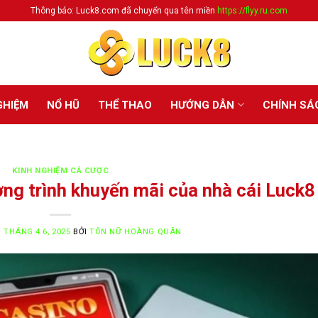
Thông báo: Luck8.com đã chuyển qua tên miền
https://flyy.ru.com
GHIỆM
NỔ HŨ
THỂ THAO
HƯỚNG DẪN
CHÍNH SÁ
KINH NGHIỆM CÁ CƯỢC
ng trình khuyến mãi của nhà cái Luck8
N
THÁNG 4 6, 2025
BỞI
TÔN NỮ HOÀNG QUÂN