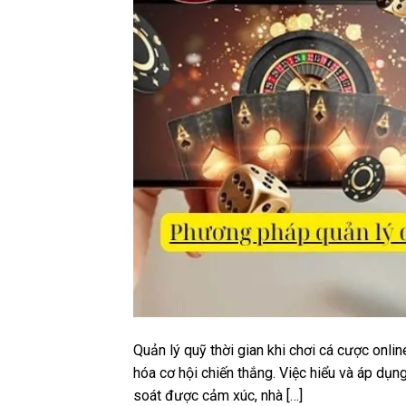
Quản lý quỹ thời gian khi chơi cá cược online
hóa cơ hội chiến thắng. Việc hiểu và áp dụ
soát được cảm xúc, nhà […]