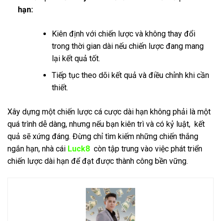
hạn:
Kiên định với chiến lược và không thay đổi
trong thời gian dài nếu chiến lược đang mang
lại kết quả tốt.
Tiếp tục theo dõi kết quả và điều chỉnh khi cần
thiết.
Xây dựng một chiến lược cá cược dài hạn không phải là một
quá trình dễ dàng, nhưng nếu bạn kiên trì và có kỷ luật, kết
quả sẽ xứng đáng. Đừng chỉ tìm kiếm những chiến thắng
ngắn hạn, nhà cái
Luck8
còn tập trung vào việc phát triển
chiến lược dài hạn để đạt được thành công bền vững.