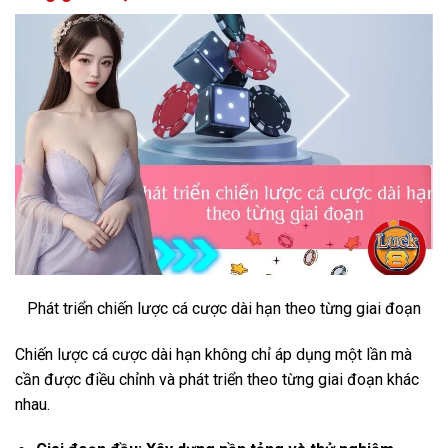
Phát triển chiến lược cá cược dài hạn theo từng giai đoạn
Chiến lược cá cược dài hạn không chỉ áp dụng một lần mà
cần được điều chỉnh và phát triển theo từng giai đoạn khác
nhau.