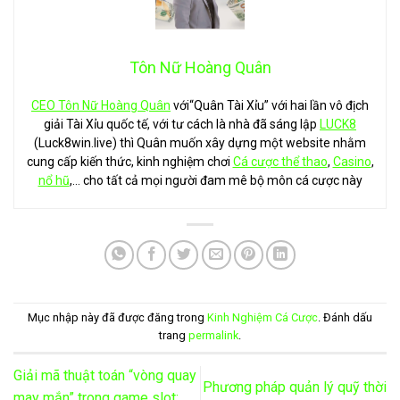
Tôn Nữ Hoàng Quân
CEO Tôn Nữ Hoàng Quân
với“Quân Tài Xỉu” với hai lần vô địch
giải Tài Xỉu quốc tế, với tư cách là nhà đã sáng lập
LUCK8
(Luck8win.live) thì Quân muốn xây dựng một website nhằm
cung cấp kiến thức, kinh nghiệm chơi
Cá cược thể thao
,
Casino
,
nổ hũ
,… cho tất cả mọi người đam mê bộ môn cá cược này
Mục nhập này đã được đăng trong
Kinh Nghiệm Cá Cược
. Đánh dấu
trang
permalink
.
Giải mã thuật toán “vòng quay
Phương pháp quản lý quỹ thời
may mắn” trong game slot: