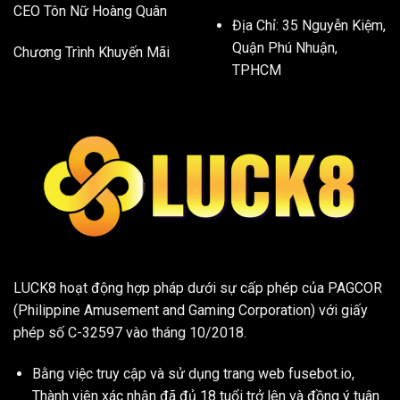
CEO Tôn Nữ Hoàng Quân
Địa Chỉ: 35 Nguyễn Kiệm,
Quận Phú Nhuận,
Chương Trình Khuyến Mãi
TPHCM
LUCK8
hoạt động hợp pháp dưới sự cấp phép của PAGCOR
(Philippine Amusement and Gaming Corporation) với giấy
phép số C-32597 vào tháng 10/2018.
Bằng việc truy cập và sử dụng trang web fusebot.io,
Thành viên xác nhận đã đủ 18 tuổi trở lên và đồng ý tuân