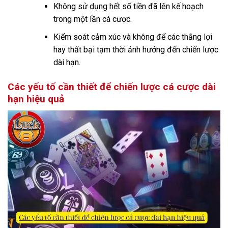
Không sử dụng hết số tiền đã lên kế hoạch
trong một lần cá cược.
Kiểm soát cảm xúc và không để các thắng lợi
hay thất bại tạm thời ảnh hưởng đến chiến lược
dài hạn.
Các yếu tố cần thiết để chiến lược cá cược dài
hạn hiệu quả