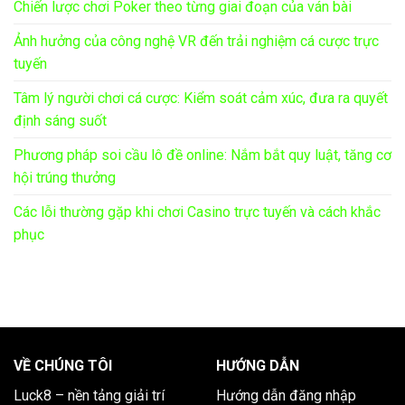
Chiến lược chơi Poker theo từng giai đoạn của ván bài
Ảnh hưởng của công nghệ VR đến trải nghiệm cá cược trực
tuyến
Tâm lý người chơi cá cược: Kiểm soát cảm xúc, đưa ra quyết
định sáng suốt
Phương pháp soi cầu lô đề online: Nắm bắt quy luật, tăng cơ
hội trúng thưởng
Các lỗi thường gặp khi chơi Casino trực tuyến và cách khắc
phục
VỀ CHÚNG TÔI
HƯỚNG DẪN
Luck8
– nền tảng giải trí
Hướng dẫn đăng nhập