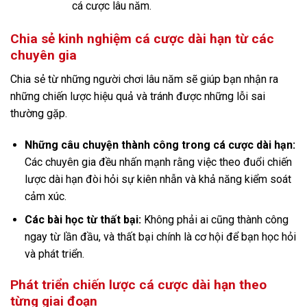
cá cược lâu năm.
Chia sẻ kinh nghiệm cá cược dài hạn từ các
chuyên gia
Chia sẻ từ những người chơi lâu năm sẽ giúp bạn nhận ra
những chiến lược hiệu quả và tránh được những lỗi sai
thường gặp.
Những câu chuyện thành công trong cá cược dài hạn:
Các chuyên gia đều nhấn mạnh rằng việc theo đuổi chiến
lược dài hạn đòi hỏi sự kiên nhẫn và khả năng kiểm soát
cảm xúc.
Các bài học từ thất bại:
Không phải ai cũng thành công
ngay từ lần đầu, và thất bại chính là cơ hội để bạn học hỏi
và phát triển.
Phát triển chiến lược cá cược dài hạn theo
từng giai đoạn