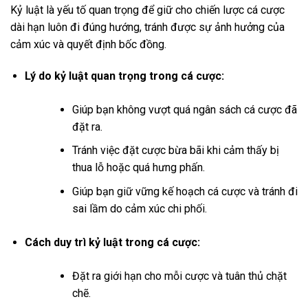
Kỷ luật là yếu tố quan trọng để giữ cho chiến lược cá cược
dài hạn luôn đi đúng hướng, tránh được sự ảnh hưởng của
cảm xúc và quyết định bốc đồng.
Lý do kỷ luật quan trọng trong cá cược:
Giúp bạn không vượt quá ngân sách cá cược đã
đặt ra.
Tránh việc đặt cược bừa bãi khi cảm thấy bị
thua lỗ hoặc quá hưng phấn.
Giúp bạn giữ vững kế hoạch cá cược và tránh đi
sai lầm do cảm xúc chi phối.
Cách duy trì kỷ luật trong cá cược:
Đặt ra giới hạn cho mỗi cược và tuân thủ chặt
chẽ.