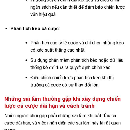
ngân sách nếu cần thiết để đảm bảo chiến lược
vẫn hiệu quả.
Phân tích kèo cá cược:
Phân tích các tỷ lệ cược và chỉ chọn những kèo
có xác suất thắng cao nhất.
Sử dụng phần mềm phân tích kèo hoặc dữ liệu
thống kê để đưa ra quyết định chính xác.
Điều chỉnh chiến lược phân tích kèo khi thị
trường cá cược có sự thay đổi lớn.
Những sai lầm thường gặp khi xây dựng chiến
lược cá cược dài hạn và cách tránh
Nhiều người chơi gặp phải những sai lầm khi bắt đầu cá
cược dài hạn, và việc nhận diện các sai lầm này là rất quan