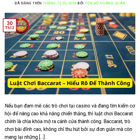
ĐÃ ĐĂNG TRÊN
THÁNG 12 30, 2024
BỞI
TÔN NỮ HOÀNG QUÂN
30
Th12
Nếu bạn đam mê các trò chơi tại casino và đang tìm kiếm cơ
hội để nâng cao khả năng chiến thắng, thì luật chơi Baccarat
chính là chìa khóa mở ra cánh cửa thành công. Baccarat, trò
chơi bài đỉnh cao, không chỉ thu hút bởi sự đơn giản mà còn
mang lại những […]