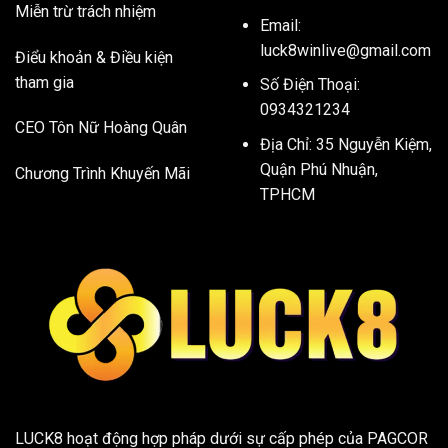
Miễn trừ trách nhiệm
Email:
luck8winlive@gmail.com
Điểu khoản & Điều kiện
tham gia
Số Điện Thoại:
0934321234
CEO Tôn Nữ Hoàng Quân
Địa Chỉ: 35 Nguyễn Kiệm,
Quận Phú Nhuận,
Chương Trình Khuyến Mãi
TPHCM
LUCK8
hoạt động hợp pháp dưới sự cấp phép của PAGCOR