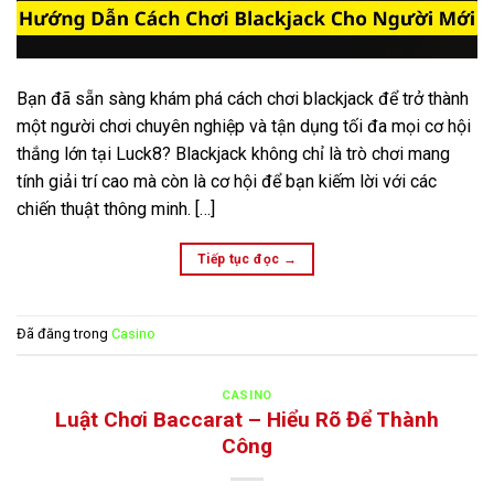
Bạn đã sẵn sàng khám phá cách chơi blackjack để trở thành
một người chơi chuyên nghiệp và tận dụng tối đa mọi cơ hội
thắng lớn tại Luck8? Blackjack không chỉ là trò chơi mang
tính giải trí cao mà còn là cơ hội để bạn kiếm lời với các
chiến thuật thông minh. […]
Tiếp tục đọc
→
Đã đăng trong
Casino
CASINO
Luật Chơi Baccarat – Hiểu Rõ Để Thành
Công