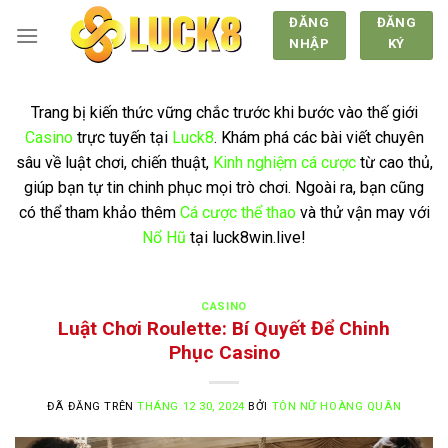
Chuyển
ĐĂNG
ĐĂNG
đến
NHẬP
KÝ
nội
dung
Trang bị kiến thức vững chắc trước khi bước vào thế giới
Casino
trực tuyến tại
Luck8
. Khám phá các bài viết chuyên
sâu về luật chơi, chiến thuật,
Kinh nghiệm cá cược
từ cao thủ,
giúp bạn tự tin chinh phục mọi trò chơi. Ngoài ra, bạn cũng
có thể tham khảo thêm
Cá cược thể thao
và thử vận may với
Nổ Hũ
tại luck8win.live!
CASINO
Luật Chơi Roulette: Bí Quyết Để Chinh
Phục Casino
ĐÃ ĐĂNG TRÊN
THÁNG 12 30, 2024
BỞI
TÔN NỮ HOÀNG QUÂN