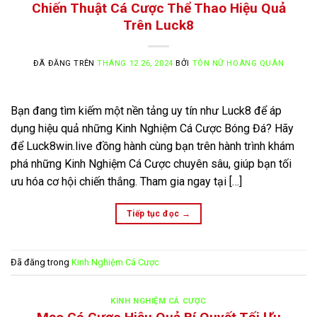
Chiến Thuật Cá Cược Thể Thao Hiệu Quả
Trên Luck8
ĐÃ ĐĂNG TRÊN
THÁNG 12 26, 2024
BỞI
TÔN NỮ HOÀNG QUÂN
Bạn đang tìm kiếm một nền tảng uy tín như Luck8 để áp
dụng hiệu quả những Kinh Nghiệm Cá Cược Bóng Đá? Hãy
để Luck8win.live đồng hành cùng bạn trên hành trình khám
phá những Kinh Nghiệm Cá Cược chuyên sâu, giúp bạn tối
ưu hóa cơ hội chiến thắng. Tham gia ngay tại […]
Tiếp tục đọc
→
Đã đăng trong
Kinh Nghiệm Cá Cược
KINH NGHIỆM CÁ CƯỢC