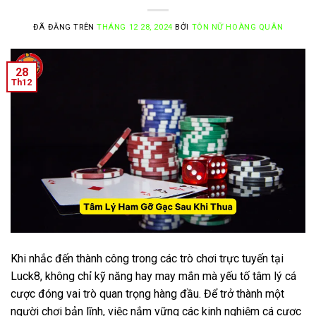
ĐÃ ĐĂNG TRÊN
THÁNG 12 28, 2024
BỞI
TÔN NỮ HOÀNG QUÂN
28
Th12
Khi nhắc đến thành công trong các trò chơi trực tuyến tại
Luck8, không chỉ kỹ năng hay may mắn mà yếu tố tâm lý cá
cược đóng vai trò quan trọng hàng đầu. Để trở thành một
người chơi bản lĩnh, việc nắm vững các kinh nghiệm cá cược