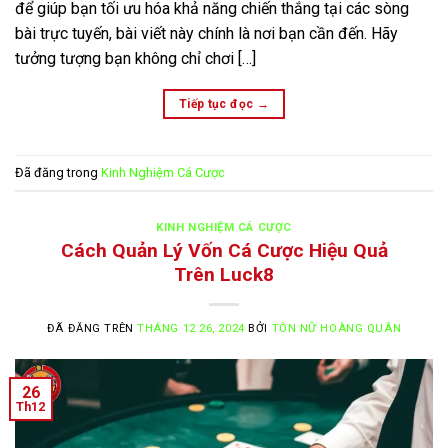
để giúp bạn tối ưu hóa khả năng chiến thắng tại các sòng
bài trực tuyến, bài viết này chính là nơi bạn cần đến. Hãy
tưởng tượng bạn không chỉ chơi […]
Tiếp tục đọc
→
Đã đăng trong
Kinh Nghiệm Cá Cược
KINH NGHIỆM CÁ CƯỢC
Cách Quản Lý Vốn Cá Cược Hiệu Quả
Trên Luck8
ĐÃ ĐĂNG TRÊN
THÁNG 12 26, 2024
BỞI
TÔN NỮ HOÀNG QUÂN
26
Th12