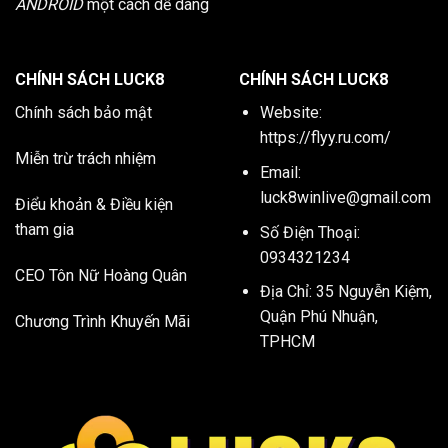
ANDROID
một cách dễ dàng
CHÍNH SÁCH LUCK8
CHÍNH SÁCH LUCK8
Chính sách bảo mật
Website:
https://flyy.ru.com/
Miễn trừ trách nhiệm
Email:
luck8winlive@gmail.com
Điểu khoản & Điều kiện
tham gia
Số Điện Thoại:
0934321234
CEO Tôn Nữ Hoàng Quân
Địa Chỉ: 35 Nguyễn Kiệm,
Quận Phú Nhuận,
Chương Trình Khuyến Mãi
TPHCM