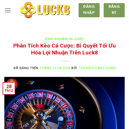
Chuyển
ĐĂNG
ĐĂNG
đến
NHẬP
KÝ
nội
dung
KINH NGHIỆM CÁ CƯỢC
Phân Tích Kèo Cá Cược: Bí Quyết Tối Ưu
Hóa Lợi Nhuận Trên Luck8
ĐÃ ĐĂNG TRÊN
THÁNG 12 28, 2024
BỞI
TÔN NỮ HOÀNG QUÂN
28
Th12