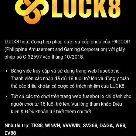
LUCK8
hoạt động hợp pháp dưới sự cấp phép của PAGCOR
(Philippine Amusement and Gaming Corporation) với giấy
phép số C-32597 vào tháng 10/2018.
Bằng việc truy cập và sử dụng trang web fusebot.io,
Thành viên xác nhận đã đủ 18 tuổi trở lên và đồng ý tuân
thủ các điều khoản cá cược có trách nhiệm của LUCK8.
Tất cả các trò chơi trên trang web fusebot.io chỉ dành cho
người chơi từ 18 tuổi trở lên. Vui lòng tham khảo Điều
kiện & Điều khoản để biết thêm chi tiết.
Nhà tài trợ:
TK88
,
WINVN
,
VVVWIN
,
SV368
,
DAGA
,
W88
,
EV88