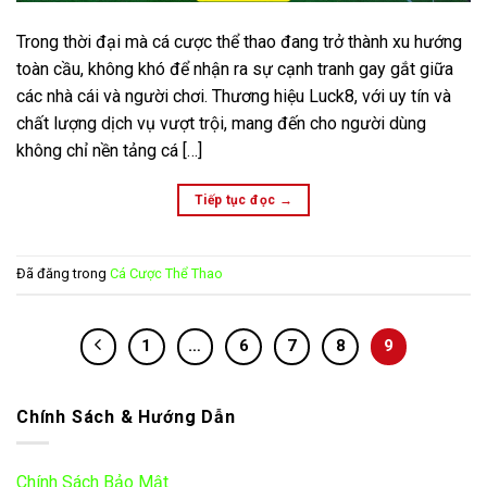
Trong thời đại mà cá cược thể thao đang trở thành xu hướng
toàn cầu, không khó để nhận ra sự cạnh tranh gay gắt giữa
các nhà cái và người chơi. Thương hiệu Luck8, với uy tín và
chất lượng dịch vụ vượt trội, mang đến cho người dùng
không chỉ nền tảng cá […]
Tiếp tục đọc
→
Đã đăng trong
Cá Cược Thể Thao
1
…
6
7
8
9
Chính Sách & Hướng Dẫn
Chính Sách Bảo Mật