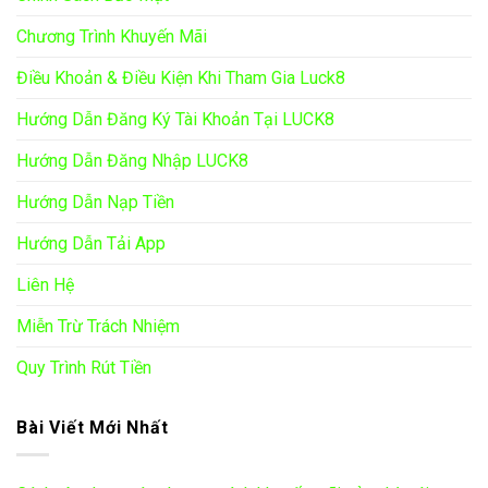
Chương Trình Khuyến Mãi
Điều Khoản & Điều Kiện Khi Tham Gia Luck8
Hướng Dẫn Đăng Ký Tài Khoản Tại LUCK8
Hướng Dẫn Đăng Nhập LUCK8
Hướng Dẫn Nạp Tiền
Hướng Dẫn Tải App
Liên Hệ
Miễn Trừ Trách Nhiệm
Quy Trình Rút Tiền
Bài Viết Mới Nhất