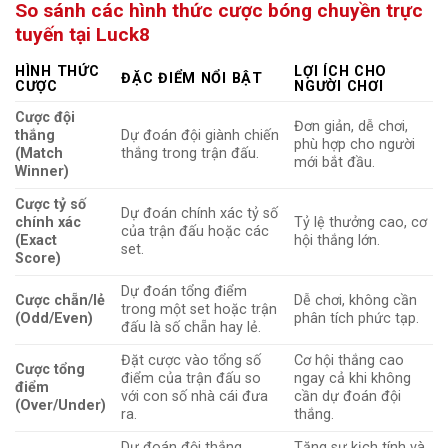
So sánh các hình thức cược bóng chuyền trực
tuyến tại Luck8
HÌNH THỨC
LỢI ÍCH CHO
ĐẶC ĐIỂM NỔI BẬT
CƯỢC
NGƯỜI CHƠI
Cược đội
Đơn giản, dễ chơi,
thắng
Dự đoán đội giành chiến
phù hợp cho người
(Match
thắng trong trận đấu.
mới bắt đầu.
Winner)
Cược tỷ số
Dự đoán chính xác tỷ số
chính xác
Tỷ lệ thưởng cao, cơ
của trận đấu hoặc các
(Exact
hội thắng lớn.
set.
Score)
Dự đoán tổng điểm
Cược chẵn/lẻ
Dễ chơi, không cần
trong một set hoặc trận
(Odd/Even)
phân tích phức tạp.
đấu là số chẵn hay lẻ.
Đặt cược vào tổng số
Cơ hội thắng cao
Cược tổng
điểm của trận đấu so
ngay cả khi không
điểm
với con số nhà cái đưa
cần dự đoán đội
(Over/Under)
ra.
thắng.
Dự đoán đội thắng
Tăng sự kịch tính và