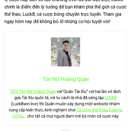
chính là điểm đến lý tưởng để bạn khám phá thế giới cá cược
thể thao; Luck8; cá cược bóng chuyền trực tuyến. Tham gia
ngay hôm nay để không bỏ lỡ những cơ hội tuyệt vời!
Tôn Nữ Hoàng Quân
CEO Tôn Nữ Hoàng Quân
với“Quân Tài Xỉu” với hai lần vô địch
giải Tài Xỉu quốc tế, với tư cách là nhà đã sáng lập
LUCK8
(Luck8win.live) thì Quân muốn xây dựng một website nhằm
cung cấp kiến thức, kinh nghiệm chơi
Cá cược thể thao
,
Casino
,
nổ hũ
,… cho tất cả mọi người đam mê bộ môn cá cược này