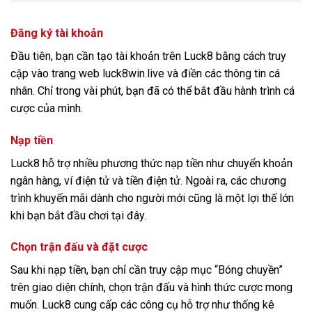
Đăng ký tài khoản
Đầu tiên, bạn cần tạo tài khoản trên Luck8 bằng cách truy
cập vào trang web luck8win.live và điền các thông tin cá
nhân. Chỉ trong vài phút, bạn đã có thể bắt đầu hành trình cá
cược của mình.
Nạp tiền
Luck8 hỗ trợ nhiều phương thức nạp tiền như chuyển khoản
ngân hàng, ví điện tử và tiền điện tử. Ngoài ra, các chương
trình khuyến mãi dành cho người mới cũng là một lợi thế lớn
khi bạn bắt đầu chơi tại đây.
Chọn trận đấu và đặt cược
Sau khi nạp tiền, bạn chỉ cần truy cập mục “Bóng chuyền”
trên giao diện chính, chọn trận đấu và hình thức cược mong
muốn. Luck8 cung cấp các công cụ hỗ trợ như thống kê