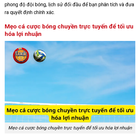
phong độ đội bóng, lịch sử đối đầu để bạn phân tích và đưa
ra quyết định chính xác.
Mẹo cá cược bóng chuyền trực tuyến để tối ưu
hóa lợi nhuận
Mẹo cá cược bóng chuyền trực tuyến để tối ưu hóa lợi nhuận