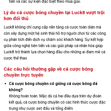
tiền và các sự kiện đặc biệt theo mùa giải.
Lý do cá cược bóng chuyền tại Luck8 vượt trội
hơn đối thủ
Luck8 không chỉ cung cấp nền tảng cá cược toàn diện mà
còn xây dựng một hệ sinh thái hỗ trợ người chơi từ các công
cụ phân tích đến dịch vụ chăm sóc khách hàng. Sự kết hợp
giữa công nghệ tiên tiến và các giải pháp cá nhân hóa giúp
Luck8 trở thành lựa chọn hàng đầu cho những ai đam mê cá
cược thể thao.
Các câu hỏi thường gặp về cá cược bóng
chuyền trực tuyến
Cá cược bóng chuyền có giống cá cược bóng đá
không?
Không hoàn toàn. Mặc dù cả hai đều dựa trên dự đoán
kết quả, cá cược bóng chuyền có các hình thức cược đặc
trưng như cược set đấu và tổng điểm.