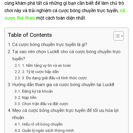
cùng khám phá tất cả những gì bạn cần biết để làm chủ trò
chơi này và trải nghiệm cá cược bóng chuyền trực tuyến,
cá
cược thể thao
một cách toàn diện nhất.
Table of Contents
Cá cược bóng chuyền trực tuyến là gì?
Tại sao nên chọn Luck8 cho cá cược bóng chuyền trực
tuyến?
1. Nền tảng uy tín và an toàn
2. Tỷ lệ cược hấp dẫn
3. Đa dạng giải đấu và hình thức cược
Hướng dẫn tham gia cá cược bóng chuyền tại Luck8
Đăng ký tài khoản
Nạp tiền
Chọn trận đấu và đặt cược
Mẹo cá cược bóng chuyền trực tuyến để tối ưu hóa lợi
nhuận
Hiểu rõ về bóng chuyền
Quản lý ngân sách thông minh