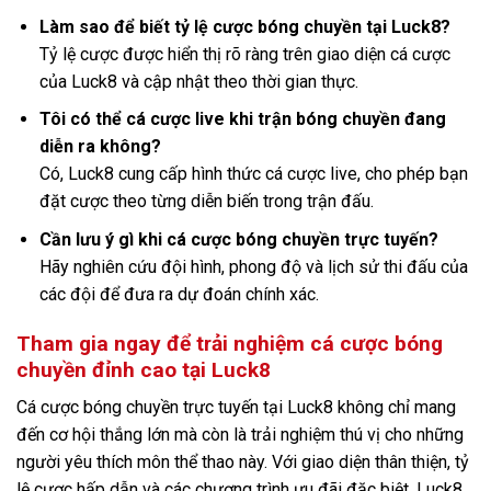
Làm sao để biết tỷ lệ cược bóng chuyền tại Luck8?
Tỷ lệ cược được hiển thị rõ ràng trên giao diện cá cược
của Luck8 và cập nhật theo thời gian thực.
Tôi có thể cá cược live khi trận bóng chuyền đang
diễn ra không?
Có, Luck8 cung cấp hình thức cá cược live, cho phép bạn
đặt cược theo từng diễn biến trong trận đấu.
Cần lưu ý gì khi cá cược bóng chuyền trực tuyến?
Hãy nghiên cứu đội hình, phong độ và lịch sử thi đấu của
các đội để đưa ra dự đoán chính xác.
Tham gia ngay để trải nghiệm cá cược bóng
chuyền đỉnh cao tại Luck8
Cá cược bóng chuyền trực tuyến tại Luck8 không chỉ mang
đến cơ hội thắng lớn mà còn là trải nghiệm thú vị cho những
người yêu thích môn thể thao này. Với giao diện thân thiện, tỷ
lệ cược hấp dẫn và các chương trình ưu đãi đặc biệt, Luck8