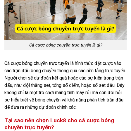
Cá cược bóng chuyền trực tuyến là gì?
Cá cược bóng chuyền trực tuyến là hình thức đặt cược vào
các trận đấu bóng chuyền thông qua các nền tảng trực tuyến.
Người chơi sẽ dự đoán kết quả hoặc các sự kiện trong trận
đấu, như đội thắng set, tổng số điểm, hoặc số set đấu. Đây
không chỉ là một trò chơi mang tính may rủi mà còn đòi hỏi
sự hiểu biết về bóng chuyền và khả năng phân tích trận đấu
để đưa ra những dự đoán chính xác.
Tại sao nên chọn Luck8 cho cá cược bóng
chuyền trực tuyến?