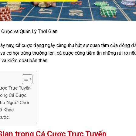
 Cược và Quản Lý Thời Gian
 ngày nay, cá cược đang ngày càng thu hút sự quan tâm của đông đ
và cơ hội trúng thưởng lớn, cá cược cũng tiềm ẩn những rủi ro nế
n và kiểm soát bản thân.
Cược Trực Tuyến
trong Cá Cược
cho Người Chơi
Tố Khác
 cược
Gian trong Cá Cược Trực Tuyến