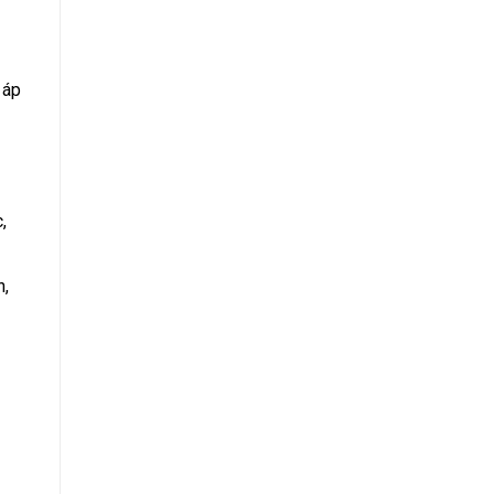
 áp
,
n,