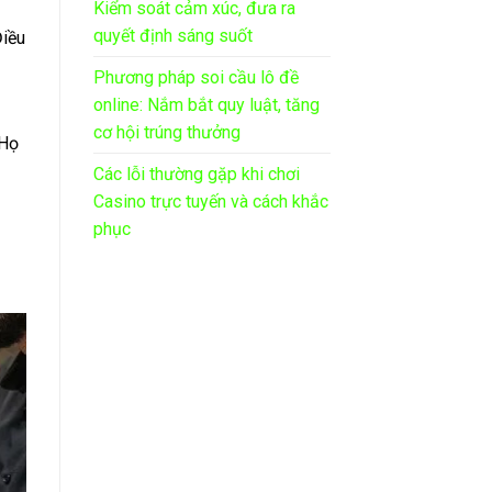
Kiểm soát cảm xúc, đưa ra
quyết định sáng suốt
Điều
Phương pháp soi cầu lô đề
online: Nắm bắt quy luật, tăng
cơ hội trúng thưởng
 Họ
Các lỗi thường gặp khi chơi
Casino trực tuyến và cách khắc
phục