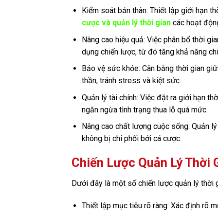
Kiểm soát bản thân: Thiết lập giới hạn th
cược và quản lý thời gian
các hoạt độn
Nâng cao hiệu quả: Việc phân bổ thời gia
dụng chiến lược, từ đó tăng khả năng chi
Bảo vệ sức khỏe: Cân bằng thời gian giữa
thần, tránh stress và kiệt sức.
Quản lý tài chính: Việc đặt ra giới hạn t
ngăn ngừa tình trạng thua lỗ quá mức.
Nâng cao chất lượng cuộc sống: Quản lý 
không bị chi phối bởi cá cược.
Chiến Lược Quản Lý Thời 
Dưới đây là một số chiến lược quản lý thời 
Thiết lập mục tiêu rõ ràng: Xác định rõ m