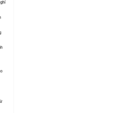
nghỉ
n
g
nh
ho
từ