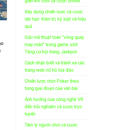
gian khi chơi cá cược online
Xây dựng chiến lược cá cược
dài hạn: Kiên trì, kỷ luật và hiệu
quả
Giải mã thuật toán “vòng quay
ảo
may mắn” trong game slot:
u
Tăng cơ hội trúng Jackpot
Cách nhận biết và tránh xa các
trang web nổ hũ lừa đảo
Chiến lược chơi Poker theo
từng giai đoạn của ván bài
Ảnh hưởng của công nghệ VR
đến trải nghiệm cá cược trực
tuyến
Tâm lý người chơi cá cược: