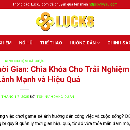
Thông báo: Luck8.com đã chuyển qua tên miền
https://flyy.ru.com
GHIỆM
NỔ HŨ
THỂ THAO
HƯỚNG DẪN
CHÍNH SÁ
KINH NGHIỆM CÁ CƯỢC
hời Gian: Chìa Khóa Cho Trải Nghiệm
 Lành Mạnh và Hiệu Quả
N
THÁNG 1 7, 2025
BỞI
TÔN NỮ HOÀNG QUÂN
ắng việc chơi game sẽ ảnh hưởng đến công việc và cuộc sống? Đ
bí quyết quản lý thời gian hiệu quả, từ đó vừa thỏa mãn đam mê,