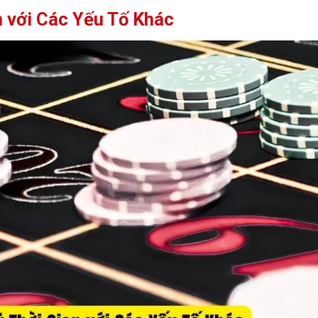
n với Các Yếu Tố Khác