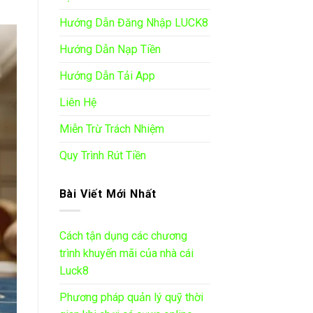
Hướng Dẫn Đăng Nhập LUCK8
Hướng Dẫn Nạp Tiền
Hướng Dẫn Tải App
Liên Hệ
Miễn Trừ Trách Nhiệm
Quy Trình Rút Tiền
Bài Viết Mới Nhất
Cách tận dụng các chương
trình khuyến mãi của nhà cái
Luck8
Phương pháp quản lý quỹ thời