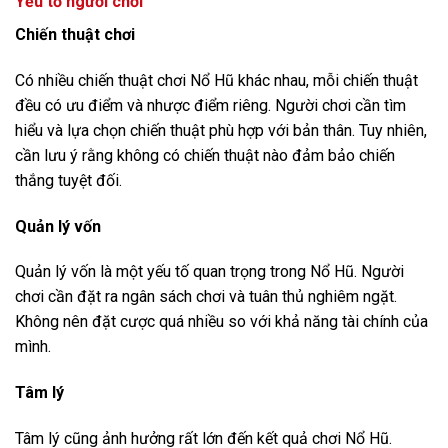
Yếu tố người chơi
Chiến thuật chơi
Có nhiều chiến thuật chơi Nổ Hũ khác nhau, mỗi chiến thuật
đều có ưu điểm và nhược điểm riêng. Người chơi cần tìm
hiểu và lựa chọn chiến thuật phù hợp với bản thân. Tuy nhiên,
cần lưu ý rằng không có chiến thuật nào đảm bảo chiến
thắng tuyệt đối.
Quản lý vốn
Quản lý vốn là một yếu tố quan trọng trong Nổ Hũ. Người
chơi cần đặt ra ngân sách chơi và tuân thủ nghiêm ngặt.
Không nên đặt cược quá nhiều so với khả năng tài chính của
mình.
Tâm lý
Tâm lý cũng ảnh hưởng rất lớn đến kết quả chơi Nổ Hũ.