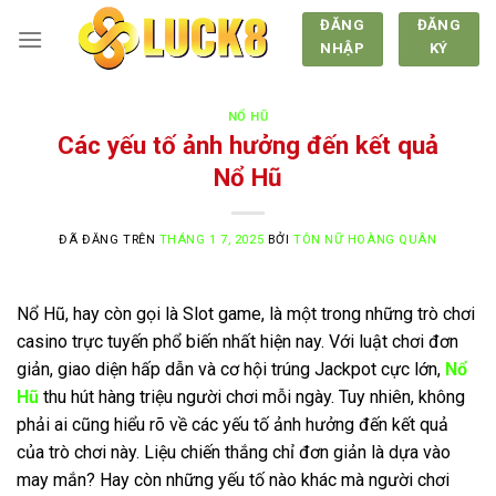
Chuyển
ĐĂNG
ĐĂNG
đến
NHẬP
KÝ
nội
dung
NỔ HŨ
Các yếu tố ảnh hưởng đến kết quả
Nổ Hũ
ĐÃ ĐĂNG TRÊN
THÁNG 1 7, 2025
BỞI
TÔN NỮ HOÀNG QUÂN
Nổ Hũ, hay còn gọi là Slot game, là một trong những trò chơi
casino trực tuyến phổ biến nhất hiện nay. Với luật chơi đơn
giản, giao diện hấp dẫn và cơ hội trúng Jackpot cực lớn,
Nổ
Hũ
thu hút hàng triệu người chơi mỗi ngày. Tuy nhiên, không
phải ai cũng hiểu rõ về các yếu tố ảnh hưởng đến kết quả
của trò chơi này. Liệu chiến thắng chỉ đơn giản là dựa vào
may mắn? Hay còn những yếu tố nào khác mà người chơi