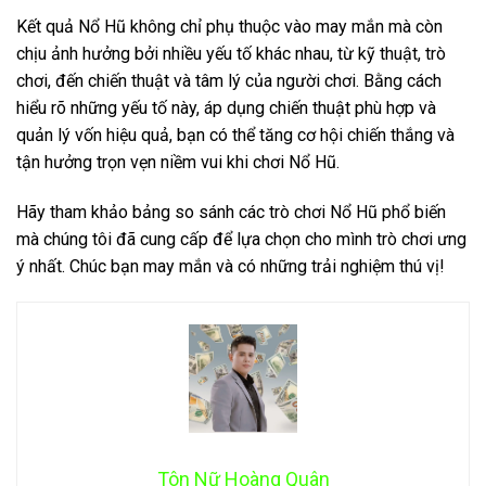
Kết quả Nổ Hũ không chỉ phụ thuộc vào may mắn mà còn
chịu ảnh hưởng bởi nhiều yếu tố khác nhau, từ kỹ thuật, trò
chơi, đến chiến thuật và tâm lý của người chơi. Bằng cách
hiểu rõ những yếu tố này, áp dụng chiến thuật phù hợp và
quản lý vốn hiệu quả, bạn có thể tăng cơ hội chiến thắng và
tận hưởng trọn vẹn niềm vui khi chơi Nổ Hũ.
Hãy tham khảo bảng so sánh các trò chơi Nổ Hũ phổ biến
mà chúng tôi đã cung cấp để lựa chọn cho mình trò chơi ưng
ý nhất. Chúc bạn may mắn và có những trải nghiệm thú vị!
Tôn Nữ Hoàng Quân