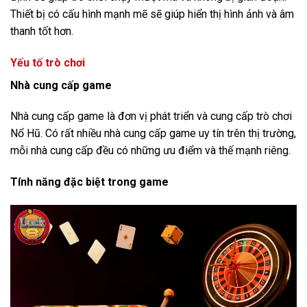
Thiết bị có cấu hình mạnh mẽ sẽ giúp hiển thị hình ảnh và âm
thanh tốt hơn.
Yếu tố trò chơi
Nhà cung cấp game
Nhà cung cấp game là đơn vị phát triển và cung cấp trò chơi
Nổ Hũ. Có rất nhiều nhà cung cấp game uy tín trên thị trường,
mỗi nhà cung cấp đều có những ưu điểm và thế mạnh riêng.
Tính năng đặc biệt trong game