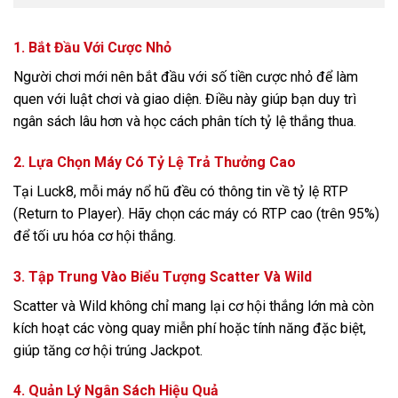
1. Bắt Đầu Với Cược Nhỏ
Người chơi mới nên bắt đầu với số tiền cược nhỏ để làm
quen với luật chơi và giao diện. Điều này giúp bạn duy trì
ngân sách lâu hơn và học cách phân tích tỷ lệ thắng thua.
2. Lựa Chọn Máy Có Tỷ Lệ Trả Thưởng Cao
Tại Luck8, mỗi máy nổ hũ đều có thông tin về tỷ lệ RTP
(Return to Player). Hãy chọn các máy có RTP cao (trên 95%)
để tối ưu hóa cơ hội thắng.
3. Tập Trung Vào Biểu Tượng Scatter Và Wild
Scatter và Wild không chỉ mang lại cơ hội thắng lớn mà còn
kích hoạt các vòng quay miễn phí hoặc tính năng đặc biệt,
giúp tăng cơ hội trúng Jackpot.
4. Quản Lý Ngân Sách Hiệu Quả