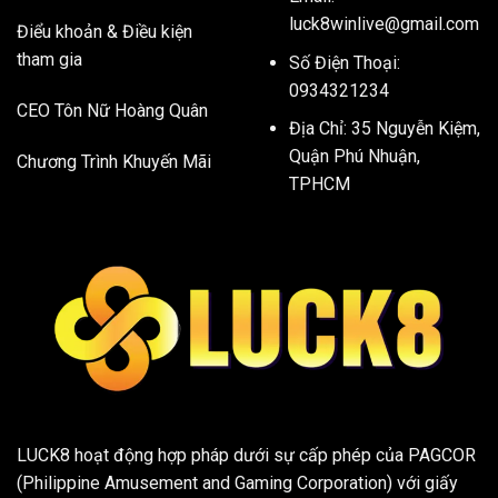
luck8winlive@gmail.com
Điểu khoản & Điều kiện
tham gia
Số Điện Thoại:
0934321234
CEO Tôn Nữ Hoàng Quân
Địa Chỉ: 35 Nguyễn Kiệm,
Quận Phú Nhuận,
Chương Trình Khuyến Mãi
TPHCM
LUCK8
hoạt động hợp pháp dưới sự cấp phép của PAGCOR
(Philippine Amusement and Gaming Corporation) với giấy