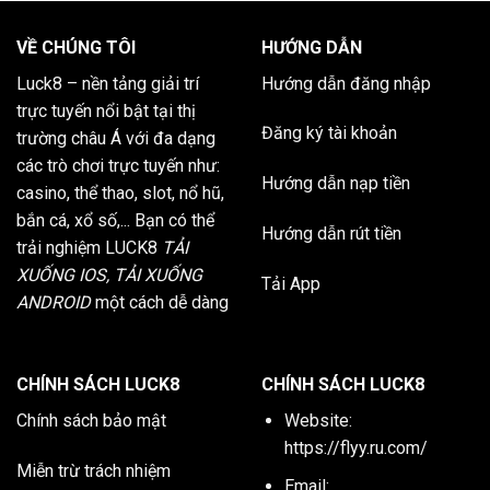
VỀ CHÚNG TÔI
HƯỚNG DẪN
Luck8
– nền tảng giải trí
Hướng dẫn đăng nhập
trực tuyến nổi bật tại thị
Đăng ký tài khoản
trường châu Á với đa dạng
các trò chơi trực tuyến như:
Hướng dẫn nạp tiền
casino, thể thao, slot, nổ hũ,
bắn cá, xổ số,... Bạn có thể
Hướng dẫn rút tiền
trải nghiệm LUCK8
TẢI
XUỐNG IOS, TẢI XUỐNG
Tải App
ANDROID
một cách dễ dàng
CHÍNH SÁCH LUCK8
CHÍNH SÁCH LUCK8
Chính sách bảo mật
Website:
https://flyy.ru.com/
Miễn trừ trách nhiệm
Email: