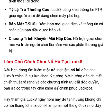
điện thoại di động.
Tỷ Lệ Trả Thưởng Cao:
Luck8 công khai thông tin RTP,
giúp người chơi dễ dàng chọn máy phù hợp.
Bảo Mật Tối Ưu:
Đảm bảo mọi giao dịch và thông tin cá
nhân của bạn đều được bảo vệ.
Chương Trình Khuyến Mãi Hấp Dẫn:
Hỗ trợ người chơi
mới và tri ân người chơi lâu năm với các phần thưởng giá
trị.
Làm Chủ Cách Chơi Nổ Hũ Tại Luck8
Nếu bạn đang tìm kiếm một trải nghiệm
nổ hũ
đỉnh cao,
Luck8 chính là sự lựa chọn lý tưởng. Với hướng dẫn chi tiết,
chiến thuật rõ ràng và các chương trình ưu đãi độc quyền,
bạn đã có trong tay chìa khóa để chinh phục Jackpot.
Hãy tham gia Luck8 ngay hôm nay để tận hưởng không chỉ
cơ hội thắng lớn mà còn khám phá một thế giới casino đầy