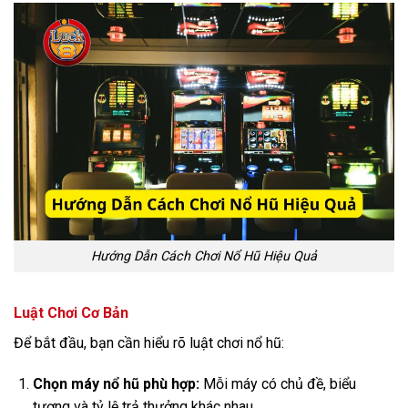
Hướng Dẫn Cách Chơi Nổ Hũ Hiệu Quả
Luật Chơi Cơ Bản
Để bắt đầu, bạn cần hiểu rõ luật chơi nổ hũ:
Chọn máy nổ hũ phù hợp:
Mỗi máy có chủ đề, biểu
tượng và tỷ lệ trả thưởng khác nhau.