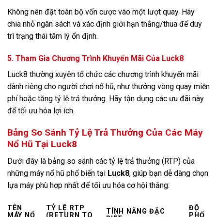
Không nên đặt toàn bộ vốn cược vào một lượt quay. Hãy
chia nhỏ ngân sách và xác định giới hạn thắng/thua để duy
trì trạng thái tâm lý ổn định.
5. Tham Gia Chương Trình Khuyến Mãi Của Luck8
Luck8 thường xuyên tổ chức các chương trình khuyến mãi
dành riêng cho người chơi nổ hũ, như thưởng vòng quay miễn
phí hoặc tăng tỷ lệ trả thưởng. Hãy tận dụng các ưu đãi này
để tối ưu hóa lợi ích.
Bảng So Sánh Tỷ Lệ Trả Thưởng Của Các Máy
Nổ Hũ Tại Luck8
Dưới đây là bảng so sánh các tỷ lệ trả thưởng (RTP) của
những máy nổ hũ phổ biến tại
Luck8
, giúp bạn dễ dàng chọn
lựa máy phù hợp nhất để tối ưu hóa cơ hội thắng:
TÊN
TỶ LỆ RTP
ĐỘ
TÍNH NĂNG ĐẶC
MÁY NỔ
(RETURN TO
PHỔ