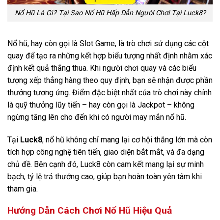
Nổ Hũ Là Gì? Tại Sao Nổ Hũ Hấp Dẫn Người Chơi Tại Luck8?
Nổ hũ, hay còn gọi là Slot Game, là trò chơi sử dụng các cột
quay để tạo ra những kết hợp biểu tượng nhất định nhằm xác
định kết quả thắng thua. Khi người chơi quay và các biểu
tượng xếp thẳng hàng theo quy định, bạn sẽ nhận được phần
thưởng tương ứng. Điểm đặc biệt nhất của trò chơi này chính
là quỹ thưởng lũy tiến – hay còn gọi là Jackpot – không
ngừng tăng lên cho đến khi có người may mắn nổ hũ.
Tại
Luck8
, nổ hũ không chỉ mang lại cơ hội thắng lớn mà còn
tích hợp công nghệ tiên tiến, giao diện bắt mắt, và đa dạng
chủ đề. Bên cạnh đó, Luck8 còn cam kết mang lại sự minh
bạch, tỷ lệ trả thưởng cao, giúp bạn hoàn toàn yên tâm khi
tham gia.
Hướng Dẫn Cách Chơi Nổ Hũ Hiệu Quả