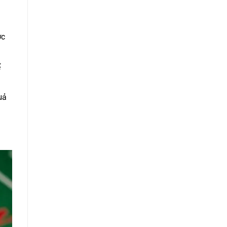
ợc
ể
uả