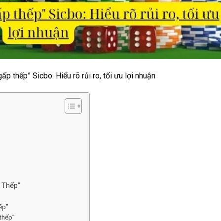
ấp thếp” Sicbo: Hiểu rõ rủi ro, tối ưu lợi nhuận
p Thếp”
ếp”
 thếp”