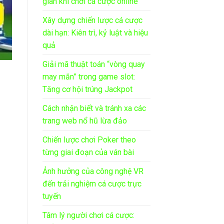
gian khi chơi cá cược online
Xây dựng chiến lược cá cược
dài hạn: Kiên trì, kỷ luật và hiệu
quả
Giải mã thuật toán “vòng quay
may mắn” trong game slot:
Tăng cơ hội trúng Jackpot
Cách nhận biết và tránh xa các
trang web nổ hũ lừa đảo
Chiến lược chơi Poker theo
từng giai đoạn của ván bài
Ảnh hưởng của công nghệ VR
đến trải nghiệm cá cược trực
tuyến
Tâm lý người chơi cá cược: