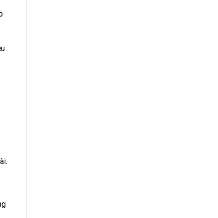
p
ều
ài.
ng