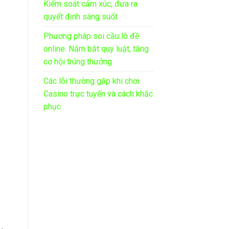
Kiểm soát cảm xúc, đưa ra
quyết định sáng suốt
Phương pháp soi cầu lô đề
online: Nắm bắt quy luật, tăng
cơ hội trúng thưởng
Các lỗi thường gặp khi chơi
Casino trực tuyến và cách khắc
phục