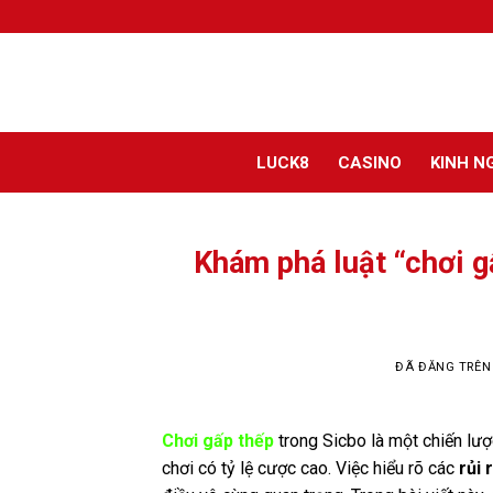
Chuyển
đến
nội
dung
LUCK8
CASINO
KINH N
Khám phá luật “chơi gấ
ĐÃ ĐĂNG TRÊ
Chơi gấp thếp
trong Sicbo là một chiến lượ
chơi có tỷ lệ cược cao. Việc hiểu rõ các
rủi 