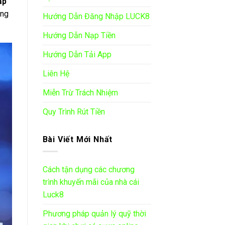
ấp
ăng
Hướng Dẫn Đăng Nhập LUCK8
Hướng Dẫn Nạp Tiền
Hướng Dẫn Tải App
Liên Hệ
Miễn Trừ Trách Nhiệm
Quy Trình Rút Tiền
Bài Viết Mới Nhất
Cách tận dụng các chương
trình khuyến mãi của nhà cái
Luck8
Phương pháp quản lý quỹ thời