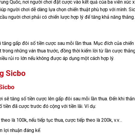
rung Quốc, nơi người chơi đặt cược vào kết quả của ba viên xúc x
giúp người chơi dễ dàng lựa chọn chiến thuật phù hợp với mình. Si
cầu người chơi phải có chiến lược hợp lý để tăng khả năng thắng.
i tăng gấp đôi số tiền cược sau mỗi lần thua. Mục đích của chiến
t trong những ván thua trước, đồng thời kiếm lời từ lần cược thắn
nhiều rủi ro lớn nếu không được áp dụng một cách hợp lý.
ng Sicbo
 Sicbo
ơi sẽ tăng số tiền cược lên gấp đôi sau mỗi lần thua. Đến khi thắ
 tiền đã cược trước đó cộng với tiền lãi. Ví dụ:
theo là 100k, nếu tiếp tục thua, cược tiếp theo là 200k, v.v…
n lợi nhuận đáng kể.