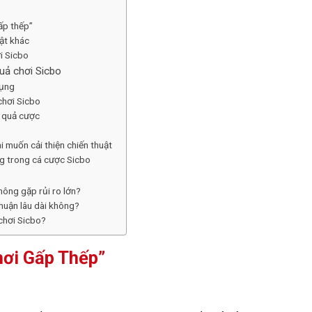
ấp thếp”
uật khác
i Sicbo
uả chơi Sicbo
dụng
chơi Sicbo
t quả cược
i muốn cải thiện chiến thuật
ng trong cá cược Sicbo
ông gặp rủi ro lớn?
nhuận lâu dài không?
chơi Sicbo?
hơi Gấp Thếp”