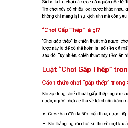
Sicbo là trò chơi cá cược có nguồn gốc từ T
Trò chơi này có nhiều loại cược khác nhau, 
không chỉ mang lại sự kịch tính mà còn yêu 
“Chơi Gấp Thếp” là gì?
“Chơi gấp thếp” là chiến thuật mà người chơ
lược này là để có thể hoàn lại số tiền đã mấ
sau đó. Tuy nhiên, chiến thuật này tiềm ẩn 
Luật “Chơi Gấp Thếp” tro
Cách thức chơi “gấp thếp” trong
Khi áp dụng chiến thuật
gấp thếp
, người ch
cược, người chơi sẽ thu về lợi nhuận bằng số
Cược ban đầu là 50k, nếu thua, cược tiếp 
Khi thắng, người chơi sẽ thu về một khoả