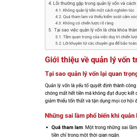
Lỗi thường gặp trong quản lý vốn và cách
Không quản lý tiền một cách nghiêm túc
Quá tham lam và thiếu kiểm soát cảm xú
Không có chiến lược rõ ràng
Tại sao việc quản lý vốn là chìa khóa thà
Tầm quan trọng của việc duy trì chiến lư
Lời khuyên từ các chuyên gia để bảo toàn 
Giới thiệu về quản lý vốn 
Tại sao quản lý vốn lại quan trọn
Quản lý vốn là yếu tố quyết định thành công
chóng mất hết tiền mà không đạt được kết quả
giảm thiểu tổn thất và tận dụng mọi cơ hội đ
Những sai lầm phổ biến khi quản l
Quá tham lam
: Một trong những sai lầm
tiền chỉ trong một thời gian ngắn.