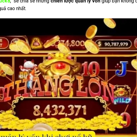
uck8
, sẽ chia sẻ những
chiến lược quản lý vốn
giúp bạn không c
quả cao nhất.