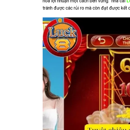
hóa lợi nhuận một cách bền vững. nhà cái
L
tránh được các rủi ro mà còn đạt được kết 