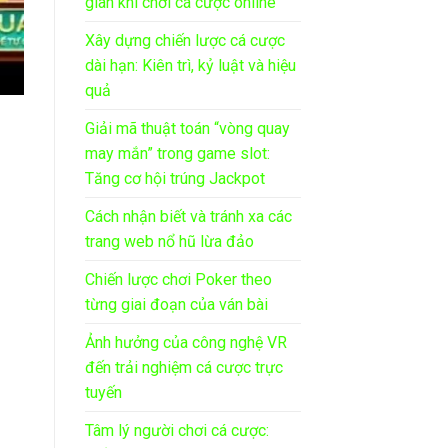
gian khi chơi cá cược online
Xây dựng chiến lược cá cược
dài hạn: Kiên trì, kỷ luật và hiệu
quả
Giải mã thuật toán “vòng quay
may mắn” trong game slot:
Tăng cơ hội trúng Jackpot
Cách nhận biết và tránh xa các
trang web nổ hũ lừa đảo
Chiến lược chơi Poker theo
từng giai đoạn của ván bài
Ảnh hưởng của công nghệ VR
đến trải nghiệm cá cược trực
tuyến
Tâm lý người chơi cá cược: