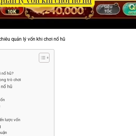
chiêu quản lý vốn khi chơi nổ hũ
i nổ hũ?
ong trò chơi
 nổ hũ
vốn
c
ến lược vốn
g
huận