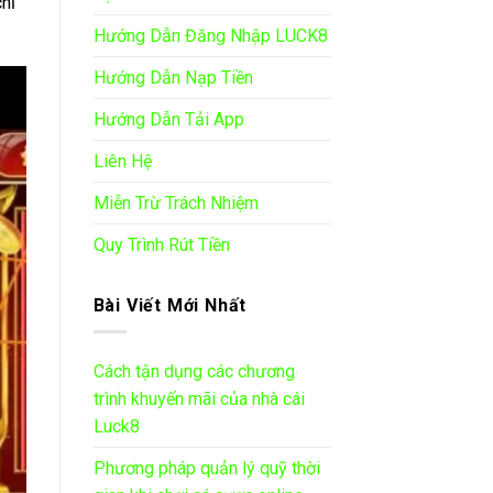
hỉ
Hướng Dẫn Đăng Nhập LUCK8
Hướng Dẫn Nạp Tiền
Hướng Dẫn Tải App
Liên Hệ
Miễn Trừ Trách Nhiệm
Quy Trình Rút Tiền
Bài Viết Mới Nhất
Cách tận dụng các chương
trình khuyến mãi của nhà cái
Luck8
Phương pháp quản lý quỹ thời