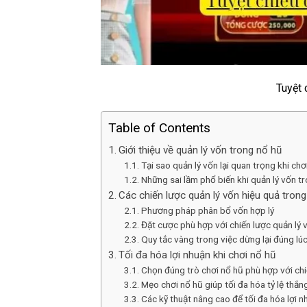
Tuyệt 
Table of Contents
Giới thiệu về quản lý vốn trong nổ hũ
Tại sao quản lý vốn lại quan trọng khi chơ
Những sai lầm phổ biến khi quản lý vốn tr
Các chiến lược quản lý vốn hiệu quả trong
Phương pháp phân bổ vốn hợp lý
Đặt cược phù hợp với chiến lược quản lý 
Quy tắc vàng trong việc dừng lại đúng lú
Tối đa hóa lợi nhuận khi chơi nổ hũ
Chọn đúng trò chơi nổ hũ phù hợp với chi
Mẹo chơi nổ hũ giúp tối đa hóa tỷ lệ thắn
Các kỹ thuật nâng cao để tối đa hóa lợi n