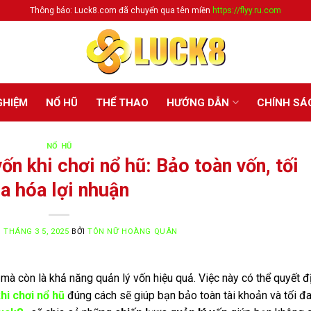
Thông báo: Luck8.com đã chuyển qua tên miền
https://flyy.ru.com
GHIỆM
NỔ HŨ
THỂ THAO
HƯỚNG DẪN
CHÍNH SÁ
NỔ HŨ
ốn khi chơi nổ hũ: Bảo toàn vốn, tối
a hóa lợi nhuận
N
THÁNG 3 5, 2025
BỞI
TÔN NỮ HOÀNG QUÂN
mà còn là khả năng quản lý vốn hiệu quả. Việc này có thể quyết đ
hi chơi nổ hũ
đúng cách sẽ giúp bạn bảo toàn tài khoản và tối đ