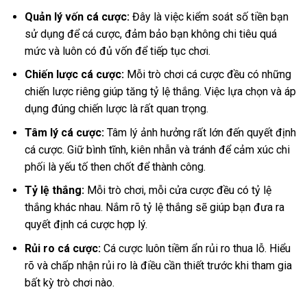
Quản lý vốn cá cược:
Đây là việc kiểm soát số tiền bạn
sử dụng để cá cược, đảm bảo bạn không chi tiêu quá
mức và luôn có đủ vốn để tiếp tục chơi.
Chiến lược cá cược:
Mỗi trò chơi cá cược đều có những
chiến lược riêng giúp tăng tỷ lệ thắng. Việc lựa chọn và áp
dụng đúng chiến lược là rất quan trọng.
Tâm lý cá cược:
Tâm lý ảnh hưởng rất lớn đến quyết định
cá cược. Giữ bình tĩnh, kiên nhẫn và tránh để cảm xúc chi
phối là yếu tố then chốt để thành công.
Tỷ lệ thắng:
Mỗi trò chơi, mỗi cửa cược đều có tỷ lệ
thắng khác nhau. Nắm rõ tỷ lệ thắng sẽ giúp bạn đưa ra
quyết định cá cược hợp lý.
Rủi ro cá cược:
Cá cược luôn tiềm ẩn rủi ro thua lỗ. Hiểu
rõ và chấp nhận rủi ro là điều cần thiết trước khi tham gia
bất kỳ trò chơi nào.