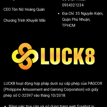
0934321234
CEO Tôn Nữ Hoàng Quân
Địa Chỉ: 35 Nguyễn Kiệm,
Quận Phú Nhuận,
Chương Trình Khuyến Mãi
TPHCM
LUCK8
hoạt động hợp pháp dưới sự cấp phép của PAGCOR
(Philippine Amusement and Gaming Corporation) với giấy
phép số C-32597 vào tháng 10/2018.
Bằng việc truy cập và sử dụng trang web fusebot.io,