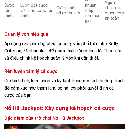
Lợi
Người
Cược
Luôn đặt cược
nhuận
Giảm thiểu
chơi mới,
tối
với mức cược tối
thấp,
rủi ro thua lỗ
muốn chơi
thiểu
thiểu
tốn thời
an toàn
gian
Quản lý vốn hiệu quả
Áp dụng các phương pháp quản lý vốn phổ biến như Kelly
Criterion, Martingale… để giảm thiểu rủi ro thua lỗ. Theo dõi
và điều chỉnh kế hoạch quản lý vốn khi cần thiết.
Rèn luyện tâm lý cá cược
Giữ bình tĩnh, kiên nhẫn và kỷ luật trong mọi tình huống. Tránh
để cảm xúc như tham lam, sợ hãi chi phối quyết định cá
cược của bạn.
Nổ Hũ Jackpot: Xây dựng kế hoạch cá cược
Đặc điểm của trò chơi Nổ Hũ Jackpot