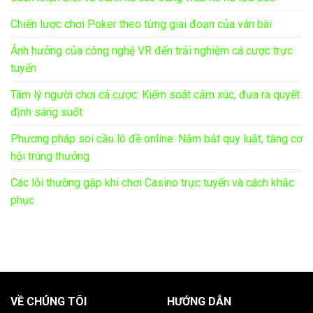
Chiến lược chơi Poker theo từng giai đoạn của ván bài
Ảnh hưởng của công nghệ VR đến trải nghiệm cá cược trực
tuyến
Tâm lý người chơi cá cược: Kiểm soát cảm xúc, đưa ra quyết
định sáng suốt
Phương pháp soi cầu lô đề online: Nắm bắt quy luật, tăng cơ
hội trúng thưởng
Các lỗi thường gặp khi chơi Casino trực tuyến và cách khắc
phục
VỀ CHÚNG TÔI
HƯỚNG DẪN