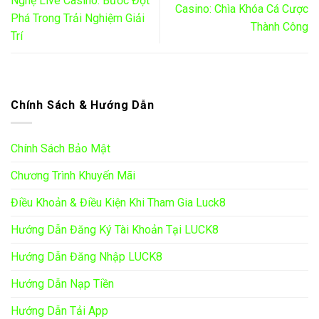
Nghệ Live Casino: Bước Đột
Casino: Chìa Khóa Cá Cược
Phá Trong Trải Nghiệm Giải
Thành Công
Trí
Chính Sách & Hướng Dẫn
Chính Sách Bảo Mật
Chương Trình Khuyến Mãi
Điều Khoản & Điều Kiện Khi Tham Gia Luck8
Hướng Dẫn Đăng Ký Tài Khoản Tại LUCK8
Hướng Dẫn Đăng Nhập LUCK8
Hướng Dẫn Nạp Tiền
Hướng Dẫn Tải App