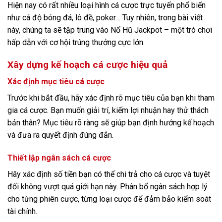
Hiện nay có rất nhiều loại hình cá cược trực tuyến phổ biến
như cá độ bóng đá, lô đề, poker… Tuy nhiên, trong bài viết
này, chúng ta sẽ tập trung vào Nổ Hũ Jackpot – một trò chơi
hấp dẫn với cơ hội trúng thưởng cực lớn.
Xây dựng kế hoạch cá cược hiệu quả
Xác định mục tiêu cá cược
Trước khi bắt đầu, hãy xác định rõ mục tiêu của bạn khi tham
gia cá cược. Bạn muốn giải trí, kiếm lợi nhuận hay thử thách
bản thân? Mục tiêu rõ ràng sẽ giúp bạn định hướng kế hoạch
và đưa ra quyết định đúng đắn.
Thiết lập ngân sách cá cược
Hãy xác định số tiền bạn có thể chi trả cho cá cược và tuyệt
đối không vượt quá giới hạn này. Phân bổ ngân sách hợp lý
cho từng phiên cược, từng loại cược để đảm bảo kiểm soát
tài chính.