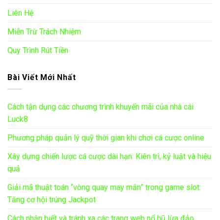
Liên Hệ
Miễn Trừ Trách Nhiệm
Quy Trình Rút Tiền
Bài Viết Mới Nhất
Cách tận dụng các chương trình khuyến mãi của nhà cái
Luck8
Phương pháp quản lý quỹ thời gian khi chơi cá cược online
Xây dựng chiến lược cá cược dài hạn: Kiên trì, kỷ luật và hiệu
quả
Giải mã thuật toán “vòng quay may mắn” trong game slot:
Tăng cơ hội trúng Jackpot
Cách nhận biết và tránh xa các trang web nổ hũ lừa đảo