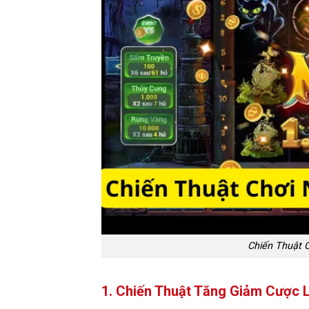
Chiến Thuật 
1. Chiến Thuật Tăng Giảm Cược 