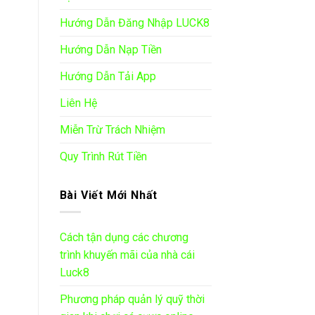
Hướng Dẫn Đăng Nhập LUCK8
Hướng Dẫn Nạp Tiền
Hướng Dẫn Tải App
Liên Hệ
Miễn Trừ Trách Nhiệm
Quy Trình Rút Tiền
Bài Viết Mới Nhất
Cách tận dụng các chương
trình khuyến mãi của nhà cái
Luck8
Phương pháp quản lý quỹ thời