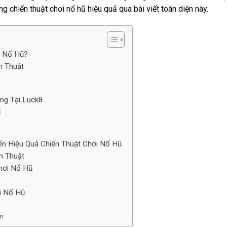
 chiến thuật chơi nổ hũ hiệu quả qua bài viết toàn diện này.
i Nổ Hũ?
n Thuật
ng Tại Luck8
t
n Hiệu Quả Chiến Thuật Chơi Nổ Hũ
n Thuật
hơi Nổ Hũ
i Nổ Hũ
ớn