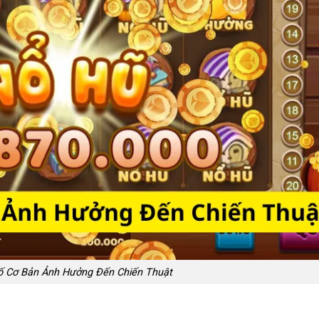
ố Cơ Bản Ảnh Hưởng Đến Chiến Thuật