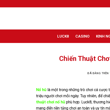
Chuyển
đến
nội
dung
LUCK8
CASINO
KINH N
Chiến Thuật Chơ
ĐÃ ĐĂNG TRÊN
Nổ hũ
là một trong những trò chơi cá cược t
triệu người chơi mỗi ngày. Tuy nhiên, để 
thuật chơi nổ hũ
phù hợp. Luck8, thương hiệ
mang đến nền tảng chơi an toàn và uy tín m