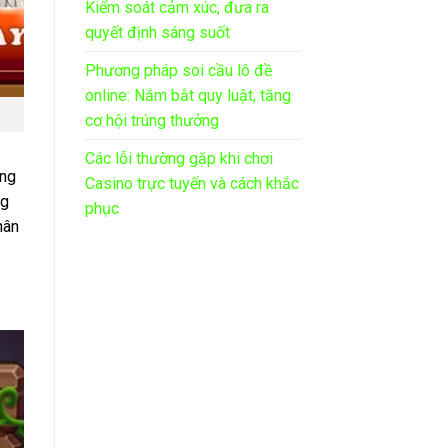
Kiểm soát cảm xúc, đưa ra
quyết định sáng suốt
Phương pháp soi cầu lô đề
online: Nắm bắt quy luật, tăng
cơ hội trúng thưởng
Các lỗi thường gặp khi chơi
ụng
Casino trực tuyến và cách khắc
ng
phục
hân