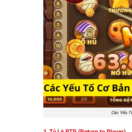
Các Yếu T
1. Tỷ Lệ RTP (Return to Player)