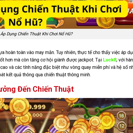
 Áp Dụng Chiến Thuật Khi Chơi Nổ Hũ?
dựa hoàn toàn vào may mắn. Tuy nhiên, thực tế cho thấy việc áp d
tốt hơn mà còn tăng cơ hội giành được jackpot. Tại
Luck8
, với hà
P) cao và các tính năng đặc biệt như vòng quay miễn phí và hệ số n
át kết quả thông qua chiến thuật thông minh.
ưởng Đến Chiến Thuật