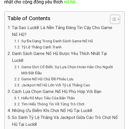
nhất cho cộng đồng yêu thích
nổ hũ
.
Table of Contents
Tại Sao Luck8 Là Nền Tảng Đáng Tin Cậy Cho Game
Nổ Hũ?
Sự Đa Dạng Trong Danh Sách Game Nổ Hũ
Tỷ Lệ Thắng Cạnh Tranh
Danh Sách Game Nổ Hũ Được Yêu Thích Nhất Tại
Luck8
Game Slot Cổ Điển: Sự Lựa Chọn Hoàn Hảo Cho Người
Mới Bắt Đầu
Game Nổ Hũ Chủ Đề Phiêu Lưu
Jackpot Nổ Hũ Lớn Với Tỷ Lệ Thắng Cao
Cách Lựa Chọn Game Nổ Hũ Phù Hợp Với Bạn
Hiểu Rõ Mục Tiêu Của Bản Thân
Tìm Hiểu Thông Tin Về Từng Trò Chơi
Những Ưu Điểm Khi Chơi Nổ Hũ Tại Luck8
So Sánh Tỷ Lệ Thắng Và Jackpot Giữa Các Trò Chơi Nổ
Hũ Tại Luck8