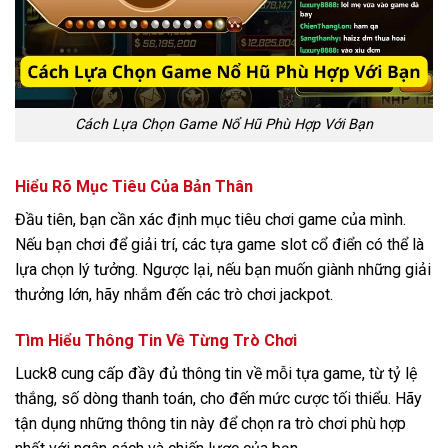
Cách Lựa Chọn Game Nổ Hũ Phù Hợp Với Bạn
Hiểu Rõ Mục Tiêu Của Bản Thân
Đầu tiên, bạn cần xác định mục tiêu chơi game của mình.
Nếu bạn chơi để giải trí, các tựa game slot cổ điển có thể là
lựa chọn lý tưởng. Ngược lại, nếu bạn muốn giành những giải
thưởng lớn, hãy nhắm đến các trò chơi jackpot.
Tìm Hiểu Thông Tin Về Từng Trò Chơi
Luck8 cung cấp đầy đủ thông tin về mỗi tựa game, từ tỷ lệ
thắng, số dòng thanh toán, cho đến mức cược tối thiểu. Hãy
tận dụng những thông tin này để chọn ra trò chơi phù hợp