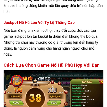
âm thanh sống động khiến mỗi lần quay đều trở nên hấp dẫn
hơn.
Jackpot Nổ Hũ Lớn Với Tỷ Lệ Thắng Cao
Nếu bạn đang tìm kiếm cơ hội thay đổi cuộc đời, các tựa
game jackpot lớn tại Luck8 là điểm đến không thể bỏ qua.
Những trò chơi này thường có giải thưởng lên đến hàng tỷ
đồng, là nguồn cảm hứng cho hàng ngàn người chơi mỗi
ngày.
Cách Lựa Chọn Game Nổ Hũ Phù Hợp Với Bạn