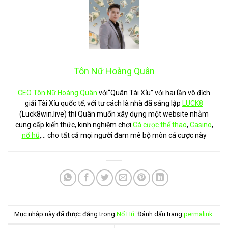
Tôn Nữ Hoàng Quân
CEO Tôn Nữ Hoàng Quân
với“Quân Tài Xỉu” với hai lần vô địch
giải Tài Xỉu quốc tế, với tư cách là nhà đã sáng lập
LUCK8
(Luck8win.live) thì Quân muốn xây dựng một website nhằm
cung cấp kiến thức, kinh nghiệm chơi
Cá cược thể thao
,
Casino
,
nổ hũ
,… cho tất cả mọi người đam mê bộ môn cá cược này
Mục nhập này đã được đăng trong
Nổ Hũ
. Đánh dấu trang
permalink
.