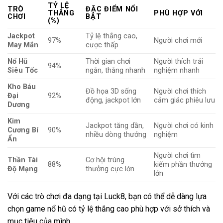
TỶ LỆ
TRÒ
ĐẶC ĐIỂM NỔI
THẮNG
PHÙ HỢP VỚI
CHƠI
BẬT
(%)
Jackpot
Tỷ lệ thắng cao,
97%
Người chơi mới
May Mắn
cược thấp
Nổ Hũ
Thời gian chơi
Người thích trải
94%
Siêu Tốc
ngắn, thắng nhanh
nghiệm nhanh
Kho Báu
Đồ họa 3D sống
Người chơi thích
Đại
92%
động, jackpot lớn
cảm giác phiêu lưu
Dương
Kim
Jackpot tăng dần,
Người chơi có kinh
Cương Bí
90%
nhiều dòng thưởng
nghiệm
Ẩn
Người chơi tìm
Thần Tài
Cơ hội trúng
88%
kiếm phần thưởng
Độ Mạng
thưởng cực lớn
lớn
Với các trò chơi đa dạng tại Luck8, bạn có thể dễ dàng lựa
chọn game nổ hũ có tỷ lệ thắng cao phù hợp với sở thích và
mục tiêu của mình.