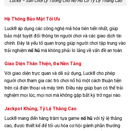
Luck8 – Sân Chơi Lý Tưởng Cho Nổ Hũ Có Tỷ Lệ Thắng Cao
Hệ Thống Bảo Mật Tối Ưu
Luck8 áp dụng các công nghệ mã hóa tiên tiến nhất, giúp
bảo mật tuyệt đối thông tin người chơi và các giao dịch tài
chính. Đây là yếu tố quan trọng giúp người chơi tập trung vào
trải nghiệm
nổ hũ
mà không phải lo lắng về vấn đề an toàn.
Giao Diện Thân Thiện, Đa Nền Tảng
Với giao diện trực quan và dễ sử dụng, Luck8 cho phép
người chơi tham gia các trò chơi nổ hũ một cách thuận tiện
trên cả điện thoại và máy tính. Điều này giúp bạn có thể trải
nghiệm mọi lúc, mọi nơi mà không gặp bất kỳ trở ngại nào.
Jackpot Khủng, Tỷ Lệ Thắng Cao
Luck8 mang đến hàng trăm tựa game
nổ hũ
với tỷ lệ thắng
cao, được thiết kế để tối ưu hóa cơ hội giành phần thưởng