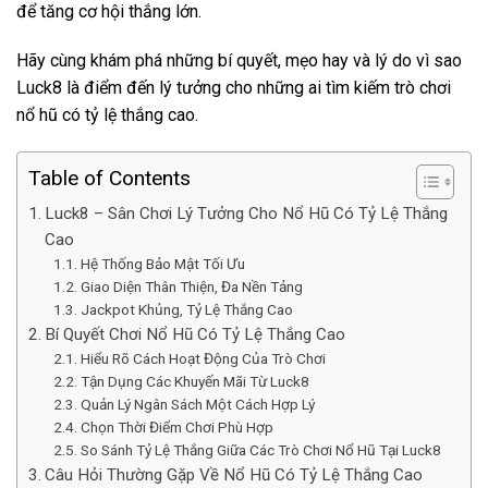
để tăng cơ hội thắng lớn.
Hãy cùng khám phá những bí quyết, mẹo hay và lý do vì sao
Luck8 là điểm đến lý tưởng cho những ai tìm kiếm trò chơi
nổ hũ có tỷ lệ thắng cao.
Table of Contents
Luck8 – Sân Chơi Lý Tưởng Cho Nổ Hũ Có Tỷ Lệ Thắng
Cao
Hệ Thống Bảo Mật Tối Ưu
Giao Diện Thân Thiện, Đa Nền Tảng
Jackpot Khủng, Tỷ Lệ Thắng Cao
Bí Quyết Chơi Nổ Hũ Có Tỷ Lệ Thắng Cao
Hiểu Rõ Cách Hoạt Động Của Trò Chơi
Tận Dụng Các Khuyến Mãi Từ Luck8
Quản Lý Ngân Sách Một Cách Hợp Lý
Chọn Thời Điểm Chơi Phù Hợp
So Sánh Tỷ Lệ Thắng Giữa Các Trò Chơi Nổ Hũ Tại Luck8
Câu Hỏi Thường Gặp Về Nổ Hũ Có Tỷ Lệ Thắng Cao