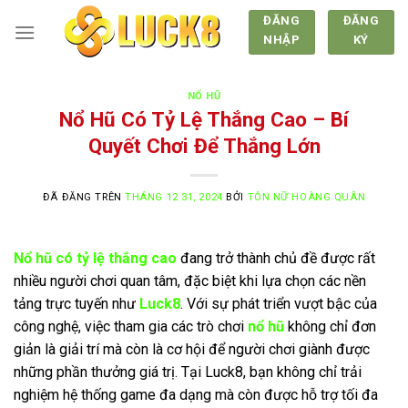
Chuyển
ĐĂNG
ĐĂNG
đến
NHẬP
KÝ
nội
dung
NỔ HŨ
Nổ Hũ Có Tỷ Lệ Thắng Cao – Bí
Quyết Chơi Để Thắng Lớn
ĐÃ ĐĂNG TRÊN
THÁNG 12 31, 2024
BỞI
TÔN NỮ HOÀNG QUÂN
Nổ hũ có tỷ lệ thắng cao
đang trở thành chủ đề được rất
nhiều người chơi quan tâm, đặc biệt khi lựa chọn các nền
tảng trực tuyến như
Luck8
. Với sự phát triển vượt bậc của
công nghệ, việc tham gia các trò chơi
nổ hũ
không chỉ đơn
giản là giải trí mà còn là cơ hội để người chơi giành được
những phần thưởng giá trị. Tại Luck8, bạn không chỉ trải
nghiệm hệ thống game đa dạng mà còn được hỗ trợ tối đa